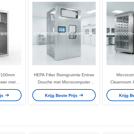
2100mm
HEPA Filter Reinigruimte Entree
Microcom
ower met
Douche met Microcomputer
Cleanroom A
ingssysteem
Besturingssysteem voor
Double Syst
ijs
Krijg Beste Prijs
Krijg B
oor de
Luchtdouche en
systeem dat 
tdetectoren
Contaminatiepreventie
voor het verwi
in 