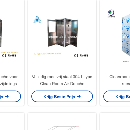
ouche voor
Volledig roestvrij staal 304 L type
Cleanroom 
ijdelingse
Clean Room Air Douche
roest
ijs
Krijg Beste Prijs
Krijg B