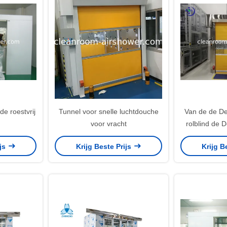
e roestvrij
Tunnel voor snelle luchtdouche
Van de de De
voor vracht
rolblind de 
Foxco
ijs
Krijg Beste Prijs
Krijg B