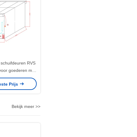
 schuifdeuren RVS
 voor goederen met
 635 mm kast
este Prijs
Bekijk meer >>