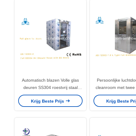
Automatisch blazen Volle glas
Persoonlijke luchtd
deuren SS304 roestvrij staal
cleanroom met twee z
lucht douche
blazers
Krijg Beste Prijs
Krijg Beste Pr