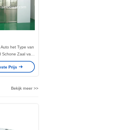
 Auto het Type van
l Schone Zaal van
che met Dubbele
este Prijs
chuifdeuren
Bekijk meer >>