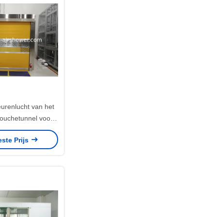
urenlucht van het
Douchetunnel voor
nn-Fabriek
este Prijs