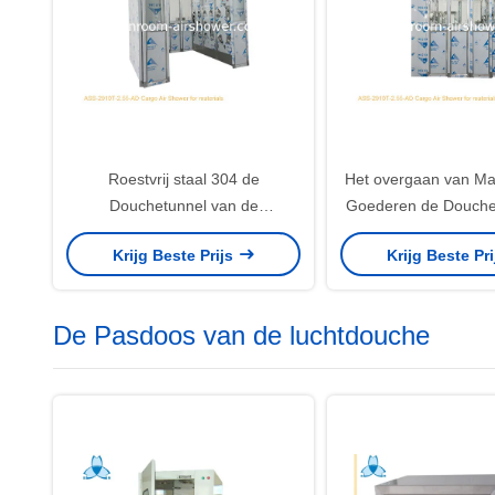
Roestvrij staal 304 de
Het overgaan van Mat
Douchetunnel van de
Goederen de Douche
Ladingslucht met 4 Blad
de Ladingslucht me
Krijg Beste Prijs
Krijg Beste Pr
Autoschuifdeuren
Autoschuifde
De Pasdoos van de luchtdouche