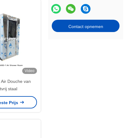
Contact opnemen
Video
Air Douche van
vrij staal
este Prijs