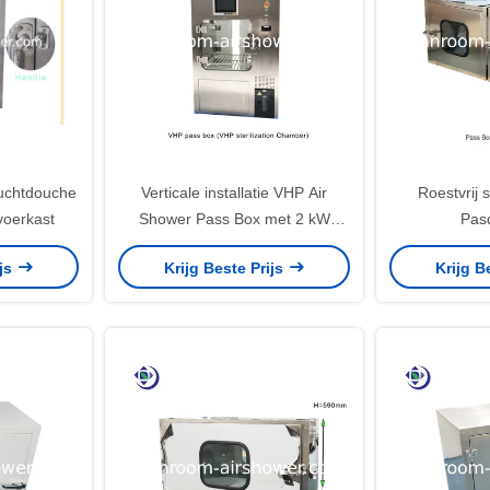
Luchtdouche
Verticale installatie VHP Air
Roestvrij 
oerkast
Shower Pass Box met 2 kW
Pas
vermogen voor sterilisatie
Mechanisc
ijs
Krijg Beste Prijs
Krijg B
Koppel