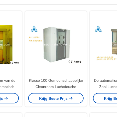
m van de
Klasse 100 Gemeenschappelijke
De automatis
tomatische
Cleanroom Luchtdouche
Zaal Luch
ijs
Krijg Beste Prijs
Krijg B