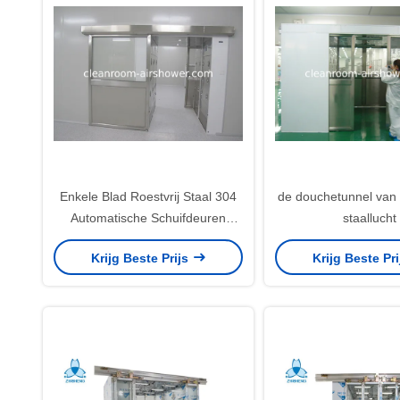
Enkele Blad Roestvrij Staal 304
de douchetunnel van d
Automatische Schuifdeuren
staallucht
Luchtdouche Tunnel
Krijg Beste Prijs
Krijg Beste Pr