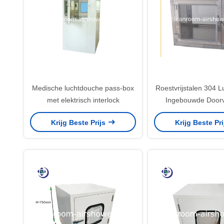
Medische luchtdouche pass-box
Roestvrijstalen 304 
met elektrisch interlock
Ingebouwde Doorv
Krijg Beste Prijs
Krijg Beste Pr