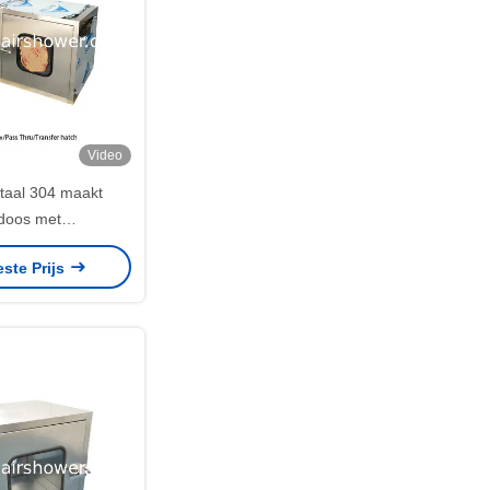
Video
staal 304 maakt
doos met
he/Elektrische
este Prijs
ing schoon