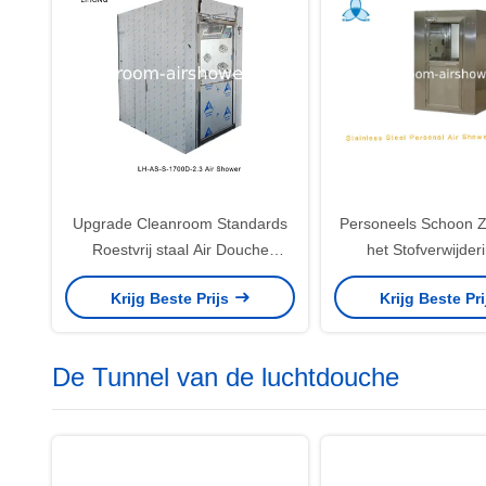
Upgrade Cleanroom Standards
Personeels Schoon Z
Roestvrij staal Air Douche
het Stofverwijder
Automatisch / Handmatig
Luchtdouches Schoo
Krijg Beste Prijs
Krijg Beste Pr
Zaal Materia
De Tunnel van de luchtdouche