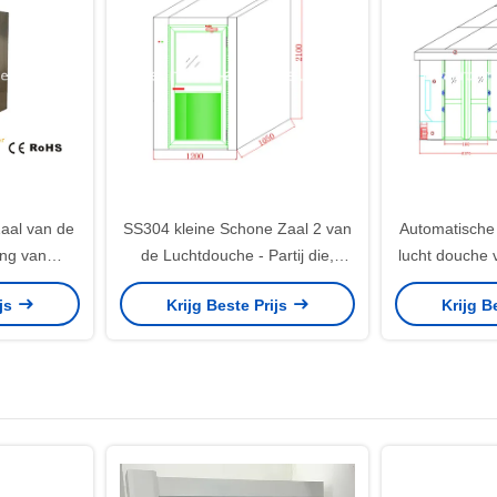
aal van de
SS304 kleine Schone Zaal 2 van
Automatische
ing van
de Luchtdouche - Partij die,
lucht douche
nmakend de
Klasse 100 Schone Zaal blaast
breedte
ijs
Krijg Beste Prijs
Krijg B
al