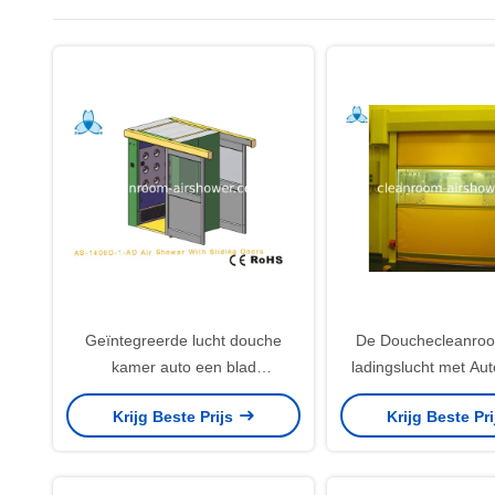
Geïntegreerde lucht douche
De Douchecleanroo
kamer auto een blad
ladingslucht met Au
schuifdeuren voor 2 personen
Blinddeur
Krijg Beste Prijs
Krijg Beste Pr