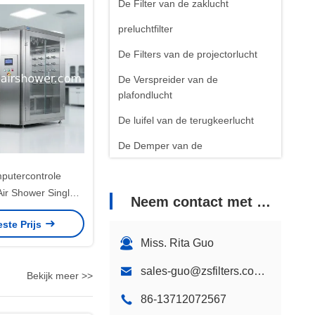
De Filter van de zaklucht
preluchtfilter
De Filters van de projectorlucht
De Verspreider van de
plafondlucht
De luifel van de terugkeerlucht
De Demper van de
volumecontrole
putercontrole
schoon ruimtemateriaal
ir Shower Single
Neem contact met ons op
em met interlock
Blower Filter Eenheid
este Prijs
oplossingen biedt
Miss. Rita Guo
jderen van deeltjes
de lucht
sales-guo@zsfilters.com sales@cleanroom-airshower.com
Bekijk meer >>
86-13712072567