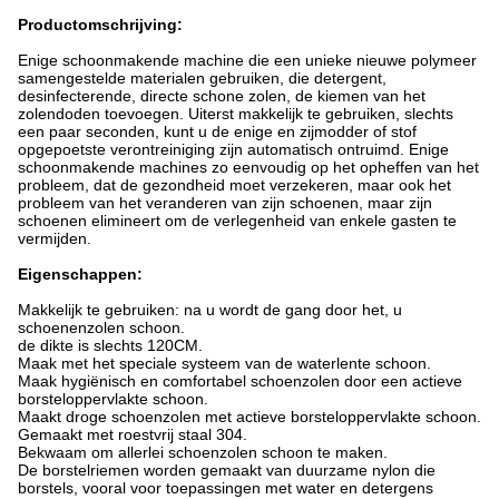
Productomschrijving:
Enige schoonmakende machine die een unieke nieuwe polymeer
samengestelde materialen gebruiken, die detergent,
desinfecterende, directe schone zolen, de kiemen van
het
zolendoden toevoegen. Uiterst makkelijk te gebruiken, slechts
een paar seconden, kunt u de enige en zijmodder of stof
opgepoetste verontreiniging zijn automatisch ontruimd. Enige
schoonmakende machines zo eenvoudig op het opheffen van het
probleem, dat de gezondheid moet verzekeren, maar ook het
probleem van het veranderen van zijn schoenen, maar zijn
schoenen elimineert om de verlegenheid van enkele gasten te
vermijden.
Eigenschappen:
Makkelijk te gebruiken: na u wordt de gang door het, u
schoenenzolen schoon.
de dikte is slechts 120CM.
Maak met het speciale systeem van de waterlente schoon.
Maak hygiënisch en comfortabel schoenzolen door een actieve
borsteloppervlakte schoon.
Maakt droge schoenzolen met actieve borsteloppervlakte schoon.
Gemaakt met roestvrij staal 304.
Bekwaam om allerlei schoenzolen schoon te maken.
De borstelriemen worden gemaakt van duurzame nylon die
borstels, vooral voor toepassingen met water en detergens