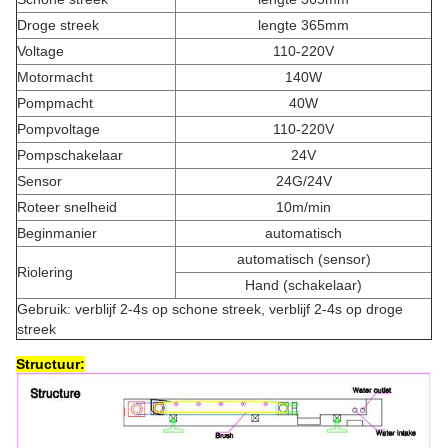
Droge streek
lengte 365mm
Voltage
110-220V
Motormacht
140W
Pompmacht
40W
Pompvoltage
110-220V
Pompschakelaar
24V
Sensor
24G/24V
Roteer snelheid
10m/min
Beginmanier
automatisch
automatisch (sensor)
Riolering
Hand (schakelaar)
Gebruik: verblijf 2-4s op schone streek, verblijf 2-4s op droge
streek
Structuur: