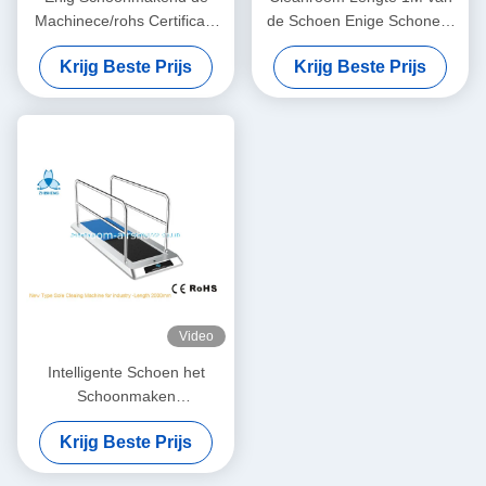
Machinece/rohs Certificaat
de Schoen Enige Schonere
van de luchtdouche voor
Machine voor Één Persoon
Krijg Beste Prijs
Krijg Beste Prijs
Universitair Laboratorium
20W
Video
Intelligente Schoen het
Schoonmaken
Machinelengte 2M voor Vele
Krijg Beste Prijs
Mensenroestvrij staal 304