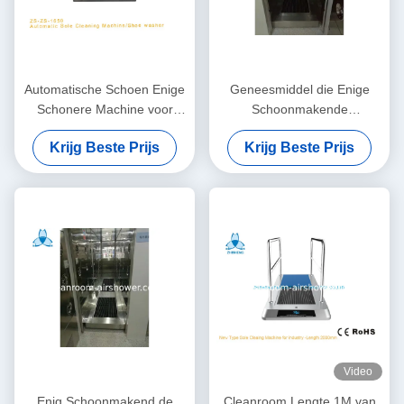
Automatische Schoen Enige
Geneesmiddel die Enige
Schonere Machine voor
Schoonmakende
Chemische Industrie zonder
Machine/Wasmachine voor
Krijg Beste Prijs
Krijg Beste Prijs
Handvat
Industriële Schoonmakende
Producten schoonmaken
Video
Enig Schoonmakend de
Cleanroom Lengte 1M van