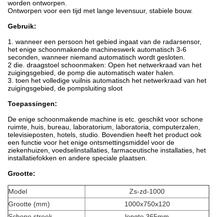
worden ontworpen.
Ontworpen voor een tijd met lange levensuur, stabiele bouw.
Gebruik:
1
.
wanneer een persoon het gebied ingaat van
de
radarsensor,
het enige schoonmakende machineswerk automatisch 3-6
seconden, wanneer niemand automatisch wordt gesloten.
2 die
.
draagstoel schoonmaken: Open het netwerkraad van het
zuigingsgebied, de pomp die automatisch water halen.
3
.
toen het volledige vuilnis automatisch het netwerkraad van
het
zuigingsgebied, de pompsluiting sloot
Toepassingen:
De enige schoonmakende machine is etc. geschikt voor schone
ruimte, huis, bureau, laboratorium, laboratoria, computerzalen,
televisieposten, hotels, studio. Bovendien heeft het product ook
een functie voor het enige ontsmettingsmiddel voor de
ziekenhuizen, voedselinstallaties, farmaceutische installaties, het
installatiefokken en andere speciale plaatsen.
Grootte:
Model
Zs-zd-1000
Grootte (mm)
1000x750x120
Schone streek
lengte 365mm