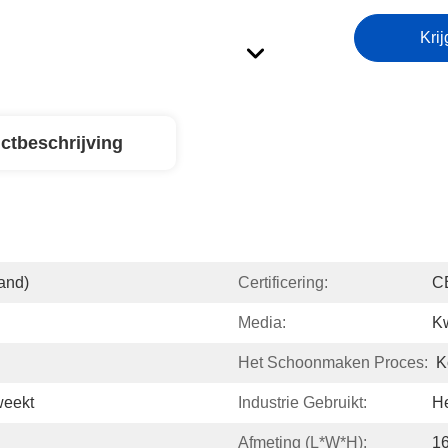
Krij
ctbeschrijving
and)
Certificering:
C
Media:
K
Het Schoonmaken Proces:
K
weekt
Industrie Gebruikt:
H
Afmeting (L*W*H):
1