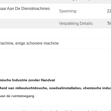
baar Aan De Dienstmachines 
Spanning:
2
Verpakking Details:
Tr
machine
, 
enige schonere machine
ische Industrie zonder Handvat
heid van milieuluchtdouche, voedselinstallaties, chemische indus
 van de ruimtetoegang