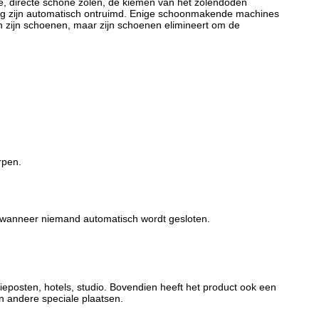
, directe schone zolen, de kiemen van
het
zolendoden
iging zijn automatisch ontruimd. Enige schoonmakende machines
 zijn schoenen, maar zijn schoenen elimineert om de
rpen.
wanneer niemand automatisch wordt gesloten.
ieposten, hotels, studio. Bovendien heeft het product ook een
en andere speciale plaatsen.