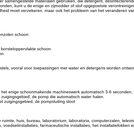
samengestelde materialen gebruiken, die detergent, desinfecterende
econden, kunt u de enige en zijmodder of stof opgepoetste verontrein
dheid moet verzekeren, maar ook het probleem van het veranderen van
nenzolen schoon.
 borsteloppervlakte schoon.
on.
tels, vooral voor toepassingen met water en detergens worden ontwo
, het enige schoonmakende machineswerk automatisch 3-6 seconden, 
zuigingsgebied, de pomp die automatisch water halen.
et
zuigingsgebied, de pompsluiting sloot
imte, huis, bureau, laboratorium, laboratoria, computerzalen, televis
voedselinstallaties, farmaceutische installaties, het installatiefokken 