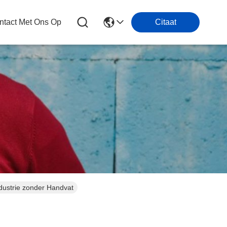
tact Met Ons Op
Citaat
ustrie zonder Handvat