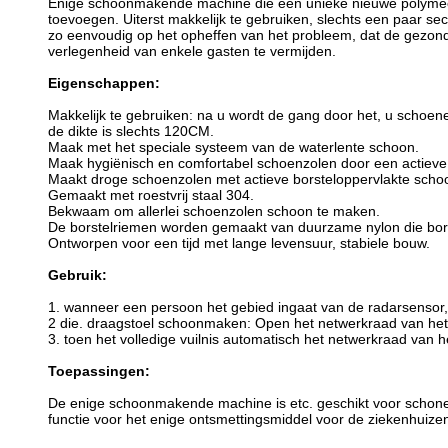
Enige schoonmakende machine die een unieke nieuwe polymeer 
toevoegen. Uiterst makkelijk te gebruiken, slechts een paar s
zo eenvoudig op het opheffen van het probleem, dat de gezon
verlegenheid van enkele gasten te vermijden.
Eigenschappen:
Makkelijk te gebruiken: na u wordt de gang door het, u schoe
de dikte is slechts 120CM.
Maak met het speciale systeem van de waterlente schoon.
Maak hygiënisch en comfortabel schoenzolen door een actieve
Maakt droge schoenzolen met actieve borsteloppervlakte scho
Gemaakt met roestvrij staal 304.
Bekwaam om allerlei schoenzolen schoon te maken.
De borstelriemen worden gemaakt van duurzame nylon die bors
Ontworpen voor een tijd met lange levensuur, stabiele bouw.
Gebruik:
1
.
wanneer een persoon het gebied ingaat van
de
radarsensor
2 die
.
draagstoel schoonmaken: Open het netwerkraad van het 
3
.
toen het volledige vuilnis automatisch het netwerkraad van
h
Toepassingen:
De enige schoonmakende machine is etc. geschikt voor schone ru
functie voor het enige ontsmettingsmiddel voor de ziekenhuizen, 