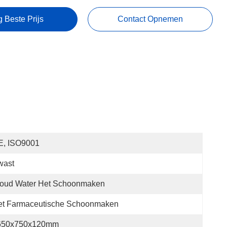
g Beste Prijs
Contact Opnemen
E, ISO9001
wast
oud Water Het Schoonmaken
et Farmaceutische Schoonmaken
650x750x120mm