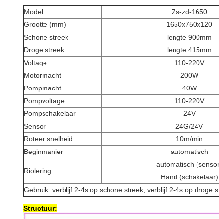
Model
Zs-zd-1650
Grootte (mm)
1650x750x120
Schone streek
lengte 900mm
Droge streek
lengte 415mm
Voltage
110-220V
Motormacht
200W
Pompmacht
40W
Pompvoltage
110-220V
Pompschakelaar
24V
Sensor
24G/24V
Roteer snelheid
10m/min
Beginmanier
automatisch
automatisch (sensor
Riolering
Hand (schakelaar)
Gebruik: verblijf 2-4s op schone streek, verblijf 2-4s op droge s
Structuur: