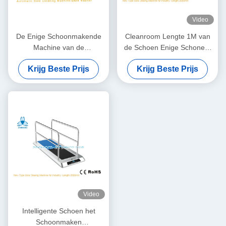
Video
De Enige Schoonmakende
Cleanroom Lengte 1M van
Machine van de
de Schoen Enige Schonere
waterbrandstof,
Machine voor Één Persoon
Krijg Beste Prijs
Krijg Beste Prijs
Schoenwasmachine voor
20W
Schone Schoenzolen
Video
Intelligente Schoen het
Schoonmaken