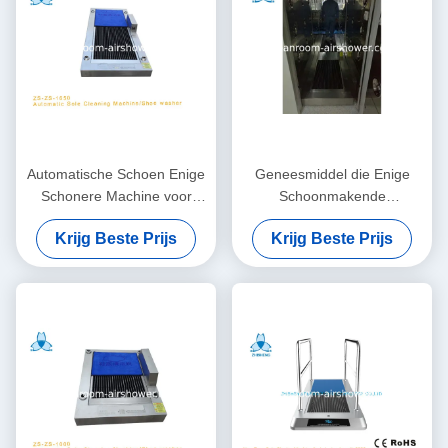
Automatische Schoen Enige
Geneesmiddel die Enige
Schonere Machine voor
Schoonmakende
Chemische Industrie zonder
Machine/Wasmachine voor
Krijg Beste Prijs
Krijg Beste Prijs
Handvat
Industriële Schoonmakende
Producten schoonmaken