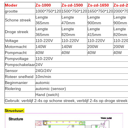
Moder
Zs-1000
Zs-zd-1500
Zs-zd-1650
Zs-zd-
grootte
1000*750*120
1500*750*120
1650*750*120
2000*7
Lengte
Lengte
Lengte
Lengte
Schone streek
365mm
470mm
900mm
900mm
Lengte
Lengte
Lengte
Lengte
Droge streek
365mm
820mm
415mm
820mm
Voltage
110-220V
110-220V
110-220V
110-22
Motormacht
140W
140W
200W
200W
Pompmacht
40W
40W
40W
40W
Pompvoltage
110-220V
Pompschakelaar
24V
Sensor
24G/24V
Roteer snelheid
10m/min
Beginmanier
automic
Riolering
automic (sensor)
Hand (swich)
Gebruik: verblijf 2-4s op schone streek, verblijf 2-4s op droge streek
Structuur: