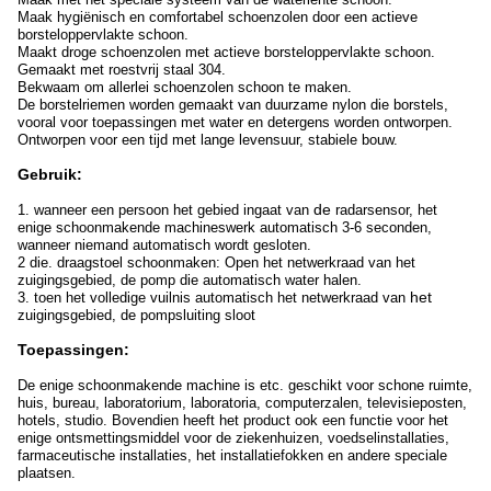
Maak hygiënisch en comfortabel schoenzolen door een actieve
borsteloppervlakte schoon.
Maakt droge schoenzolen met actieve borsteloppervlakte schoon.
Gemaakt met roestvrij staal 304.
Bekwaam om allerlei schoenzolen schoon te maken.
De borstelriemen worden gemaakt van duurzame nylon die borstels,
vooral voor toepassingen met water en detergens worden ontworpen.
Ontworpen voor een tijd met lange levensuur, stabiele bouw.
Gebruik:
de
1
.
wanneer een persoon het gebied ingaat van
radarsensor, het
enige schoonmakende machineswerk automatisch 3-6 seconden,
wanneer niemand automatisch wordt gesloten.
2 die
.
draagstoel schoonmaken: Open het netwerkraad van het
zuigingsgebied, de pomp die automatisch water halen.
het
3
.
toen het volledige vuilnis automatisch het netwerkraad van
zuigingsgebied, de pompsluiting sloot
Toepassingen:
De enige schoonmakende machine is etc. geschikt voor schone ruimte,
huis, bureau, laboratorium, laboratoria, computerzalen, televisieposten,
hotels, studio. Bovendien heeft het product ook een functie voor het
enige ontsmettingsmiddel voor de ziekenhuizen, voedselinstallaties,
farmaceutische installaties, het installatiefokken en andere speciale
plaatsen.