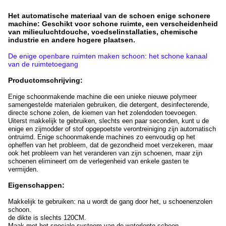
Het automatische materiaal van de schoen enige schonere
machine: Geschikt voor schone ruimte, een verscheidenheid
van milieuluchtdouche, voedselinstallaties, chemische
industrie en andere hogere plaatsen.
De enige openbare ruimten maken schoon: het schone kanaal
van de ruimtetoegang
Productomschrijving:
Enige schoonmakende machine die een unieke nieuwe polymeer
samengestelde materialen gebruiken, die detergent, desinfecterende,
het
directe schone zolen, de kiemen van
zolendoden toevoegen.
Uiterst makkelijk te gebruiken, slechts een paar seconden, kunt u de
enige en zijmodder of stof opgepoetste verontreiniging zijn automatisch
ontruimd. Enige schoonmakende machines zo eenvoudig op het
opheffen van het probleem, dat de gezondheid moet verzekeren, maar
ook het probleem van het veranderen van zijn schoenen, maar zijn
schoenen elimineert om de verlegenheid van enkele gasten te
vermijden.
Eigenschappen:
Makkelijk te gebruiken: na u wordt de gang door het, u schoenenzolen
schoon.
de dikte is slechts 120CM.
Maak met het speciale systeem van de waterlente schoon.