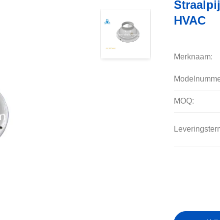
Straalpi
HVAC
Merknaam:
Modelnumme
MOQ:
Leveringsterm