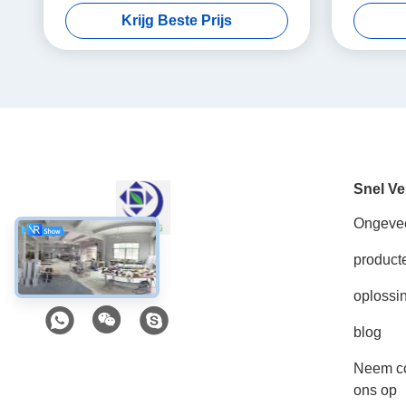
Met een laag bedekte Poeder
Krijg Beste Prijs
Snel Ve
Ongeve
product
Sociale media
oplossi
blog
Neem co
ons op