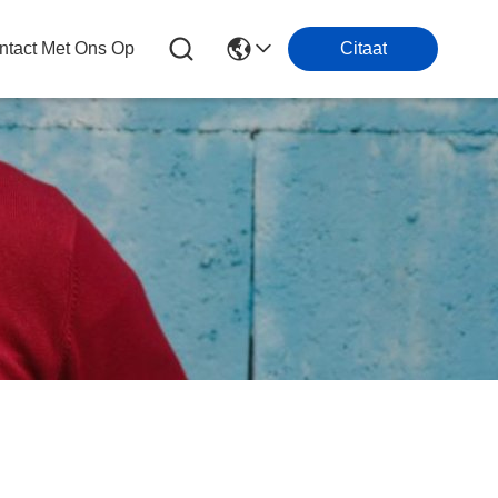
tact Met Ons Op
Citaat