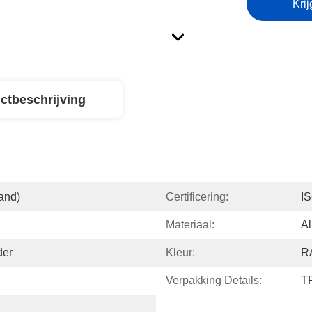
Krij
ctbeschrijving
and)
Certificering:
I
Materiaal:
Al
der
Kleur:
R
Verpakking Details:
T