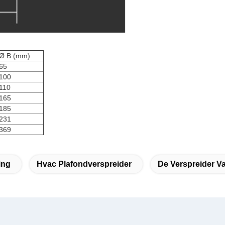
Ø B (mm)
65
100
110
165
185
231
369
ing
Hvac Plafondverspreider
De Verspreider V