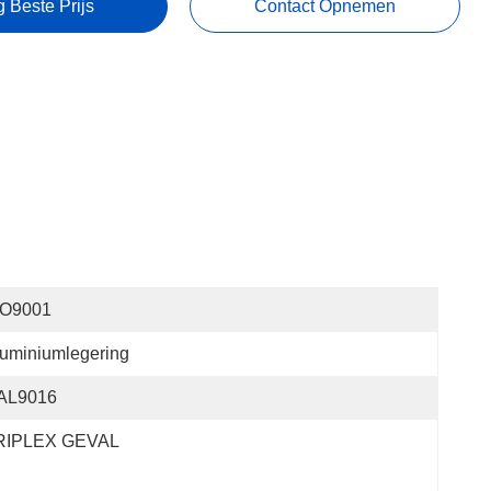
g Beste Prijs
Contact Opnemen
SO9001
uminiumlegering
AL9016
RIPLEX GEVAL