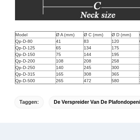
Model
Ø A (mm)
Ø C (mm)
Ø D (mm)
Qp-D-80
41
83
120
Qp-D-125
65
134
175
Qp-D-150
75
144
195
Qp-D-200
108
208
258
Qp-D-250
140
245
300
Qp-D-315
165
308
365
Qp-D-500
265
472
580
Taggen:
De Verspreider Van De Plafondopen