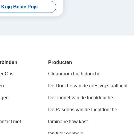
en Externe Muren
Krijg Beste Prijs
rbinden
Producten
er Ons
Cleanroom Luchtdouche
en
De Douche van de roestvrij staallucht
ngen
De Tunnel van de luchtdouche
De Pasdoos van de luchtdouche
ntact met
laminaire flow kast
fan filter eenheid