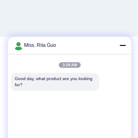
Miss. Rita Guo
Snel contact
3:29 AM
Telefoon
Good day, what product are you looking 
for?
86-769-22037338
E-mail
sales-guo@zsfilters.com
Adres
NO3. Wusong Zhi Road, Dongcheng District,
Dongguan City, Guangdong, China 523118