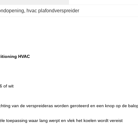
fondopening
, 
hvac plafondverspreider
ditioning HVAC
 of wit
ichting van de verspreideras worden geroteerd en een knop op de balop
ële toepassing waar lang werpt en vlek het koelen wordt vereist