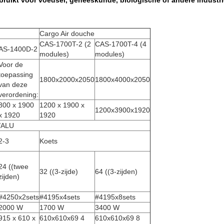
bruikt voor voedsel, geneeskunde, biologische of andere industri
Cargo Air douche
CAS-1700T-2 (2
CAS-1700T-4 (4
AS-1400D-2
modules)
modules)
Voor de
toepassing
1800x2000x2050
1800x4000x2050
van deze
verordening:
800 x 1900
1200 x 1900 x
1200x3900x1920
x 1920
1920
S/ALU
2-3
Koets
24 ((twee
32 ((3-zijde)
64 ((3-zijden)
zijden)
#4250x2sets
#4195x4sets
#4195x8sets
2000 W
1700 W
3400 W
915 x 610 x
610x610x69 4
610x610x69 8