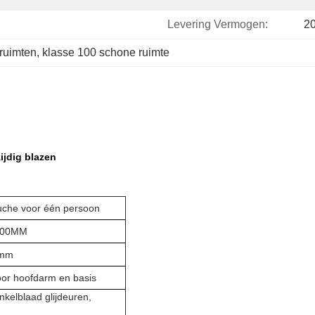
Levering Vermogen:
20
ruimten
, 
klasse 100 schone ruimte
ijdig blazen
uche voor één persoon
100MM
0mm
or hoofdarm en basis
elblaad glijdeuren,