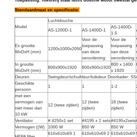
Toepassing: roestvrij staal lucht douche wordt meestal ge
Standaardmaat en specificatie:
Luchtdouche
Model
AS-1400D-
AS-1200D-1
AS-1400D-1
1.5
Voor de
Voor de
Ex grootte
toepassing
toepassing
1200x1000x2050
WxDxH (mm)
van deze
van deze
verordening:
verordening:
In grootte
800 x 1400
800x900x1920
800x900x1920
WxDxH (mm)
x 1920
Deuren
Swingdeur/schuifdeur/luikdeur Doorkader: S
Geschikte
1
1
1-2
persoon
met een
vermogen van
12 (twee
18 (twee
12 (twee zijden)
niet meer dan
zijden)
zijden)
10 kW
Ventilator
# 4250x1 set
#4195 x 2 sets
#4195x2sets
Vermogen ((W)
1000 W
850 W
850 W
610x610x69 1
610x610x69 2
610x610x69
HEPA filter