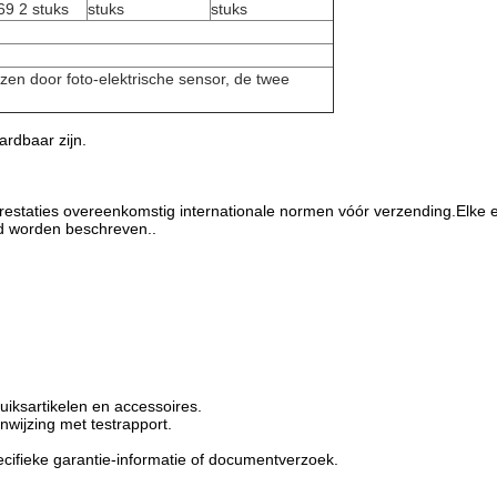
69 2 stuks
stuks
stuks
azen door foto-elektrische sensor, de twee
rdbaar zijn.
n prestaties overeenkomstig internationale normen vóór verzending.Elk
id worden beschreven..
uiksartikelen en accessoires.
nwijzing met testrapport.
.
ifieke garantie-informatie of documentverzoek.