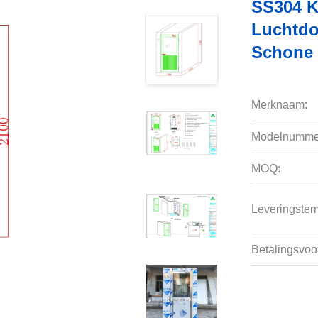
SS304 K
Luchtdou
Schone 
Merknaam:
Modelnumme
MOQ:
Leveringsterm
Betalingsvoo