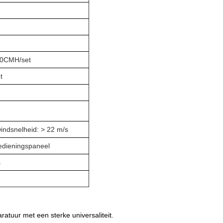
500CMH/set
t
windsnelheid: > 22 m/s
edieningspaneel
s
atuur met een sterke universaliteit.