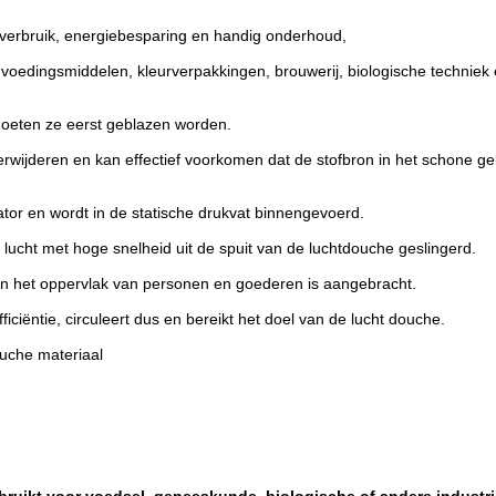
g verbruik, energiebesparing en handig onderhoud,
 voedingsmiddelen, kleurverpakkingen, brouwerij, biologische techniek
eten ze eerst geblazen worden.
wijderen en kan effectief voorkomen dat de stofbron in het schone ge
lator en wordt in de statische drukvat binnengevoerd.
ne lucht met hoge snelheid uit de spuit van de luchtdouche geslingerd.
t aan het oppervlak van personen en goederen is aangebracht.
ficiëntie, circuleert dus en bereikt het doel van de lucht douche.
ouche materiaal