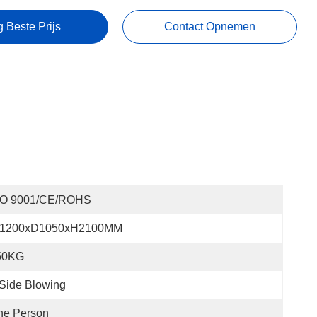
g Beste Prijs
Contact Opnemen
SO 9001/CE/ROHS
1200xD1050xH2100MM
50KG
Side Blowing
ne Person