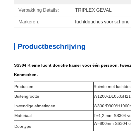
Verpakking Details:
TRIPLEX GEVAL
Markeren:
luchtdouches voor schone 
Productbeschrijving
SS304 Kleine lucht douche kamer voor één persoon, tweez
Kenmerken:
Producten
Ruimte met luchtdo
Buitengrootte
W1200xD1050xH2
Inwendige afmetingen
W800*D900*H196
Materiaal:
T=1,2 mm SS304 vo
W=800mm SS304 enk
Doortype