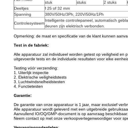
stuk
stuks
2 stuks
Deeltjes
f 25 of 32 mm
Spanning
380V/50Hz/3Ph; 220V/50Hz/1Ph
Intelligente controlepaneel, automatisch gebl
Controlesysteem
deuren zijn elektrisch verbonden.
Opmerking: de maat en specificatie van de klant kunnen aanvaa
Test in de fabriek:
Alle apparatuur zal individueel worden getest op veiligheid e
uitgevoerde tests en de individuele resultaten voor elke eenhe
Testing vóór verzending:
1. Uiterlijk inspectie
2. Elektrische veiligheidstests
3. Luchtwindsnelheidstesten
4. Functietesten
Garantie:
De garantie van onze apparatuur is 1 jaar, maar exclusief verbr
Alle apparatuur wordt geleverd met een uitgebreide gebruiksaa
Aanvullend IO/OQ/GMP-document is op aanvraag beschikbaar
Neem contact op met onze verkoopvertegenwoordiger voor spec
Vervanging
onderdelen
: