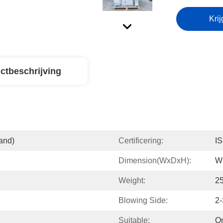
Krij
ctbeschrijving
and)
Certificering:
I
Dimension(WxDxH):
W
Weight:
2
Blowing Side:
2-
Suitable:
O