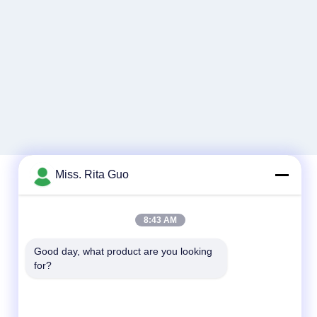
Miss. Rita Guo
Snel contact
8:43 AM
Telefoon
Good day, what product are you looking 
86-769-22037338
for?
E-mail
sales-guo@zsfilters.com