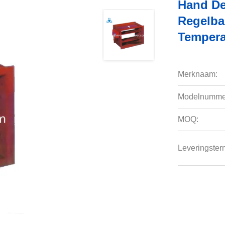
Hand De
Regelba
Tempera
Merknaam:
Modelnumme
MOQ:
Leveringsterm