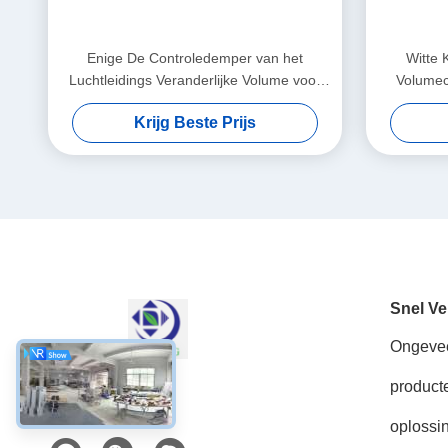
Enige De Controledemper van het
Witte 
Luchtleidings Veranderlijke Volume voor
Volumec
Vakje van de Airconditioner het
O
Krijg Beste Prijs
Eindeenheid VAV
Snel Ve
Ongeve
product
Sociale media
oplossi