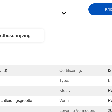
Krij
ctbeschrijving
and)
Certificering:
I
Type:
B
Kleur:
R
htleidingsgrootte
Vorm:
R
Levering Vermogen:
2