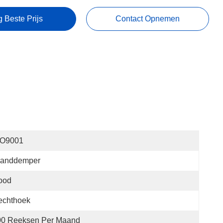
g Beste Prijs
Contact Opnemen
SO9001
randdemper
ood
echthoek
00 Reeksen Per Maand