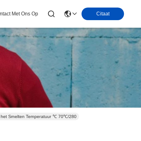
tact Met Ons Op
Citaat
re het Smelten Temperatuur ℃ 70℃/280