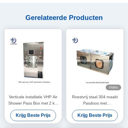
Gerelateerde Producten
Video
Verticale installatie VHP Air
Roestvrij staal 304 maakt
Shower Pass Box met 2 kW
Pasdoos met
vermogen voor sterilisatie
Mechanische/Elektrische
Krijg Beste Prijs
Krijg Beste Prijs
Koppeling schoon