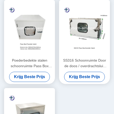
Poederbedekte stalen
SS316 Schoonruimte Door
schoonruimte Pass Box
de doos / overdrachtsluis
Transfer Hook In Grootte
zonder filtratie
Krijg Beste Prijs
Krijg Beste Prijs
W650xD650xH660mm