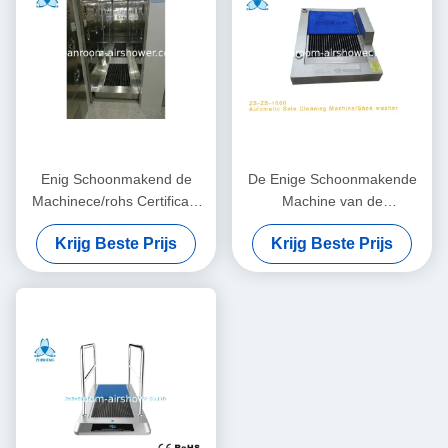
Enig Schoonmakend de
De Enige Schoonmakende
Machinece/rohs Certificaat
Machine van de
van de luchtdouche voor
waterbrandstof,
Krijg Beste Prijs
Krijg Beste Prijs
Universitair Laboratorium
Schoenwasmachine voor
Schone Schoenzolen