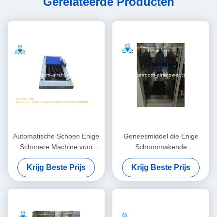
Gerelateerde Producten
Automatische Schoen Enige
Geneesmiddel die Enige
Schonere Machine voor
Schoonmakende
Chemische Industrie zonder
Machine/Wasmachine voor
Krijg Beste Prijs
Krijg Beste Prijs
Handvat
Industriële Schoonmakende
Producten schoonmaken