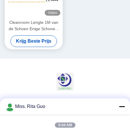
Video
Cleanroom Lengte 1M van
de Schoen Enige Schonere
Machine voor Één Persoon
Krijg Beste Prijs
20W
Sociale media
Miss. Rita Guo
5:44 AM