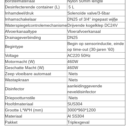
Borstelmateriaal
Nylon 50mm lengte
Desinfecterende container (L)
5 L
Inhamdeel/druk
Solenoïde valve/3-6bar
Inhamschakelaar
DN25 of 3/4“ ingepast wijfje
Waterspiegelcontrolemechanisme
Drijvende kogelklep DC24V
Afvoerkanaaltype
Vloerafvoerkanaal
Drainageverbinding
DN25
Begin op sensorinductie, einde
Begintype
op time-out (30-jaren '60)
Voltage
AC220 50Hz
Motormacht (W)
460W
Geschatte Macht (W)
460W
Zeep vloeibare automaat
Niets
Wastapkraan
Niets
aanleidinggevende
Disinfector
neveldisinfector
Driepootturnstile
Niets
Hoofdmateriaal
SUS304
Grootte L*W*H (mm)
3000*960*1200
Materiaal
Al SS304
Pakket
Triplexgeval