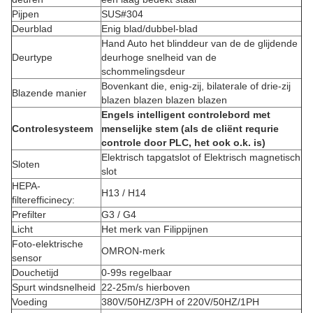
Pijpen
SUS#304
Deurblad
Enig blad/dubbel-blad
Hand Auto het blinddeur van de de glijdende
Deurtype
deurhoge snelheid van de
schommelingsdeur
Bovenkant die, enig-zij, bilaterale of drie-zij
Blazende manier
blazen blazen blazen blazen
Engels intelligent controlebord met
Controlesysteem
menselijke stem (als de cliënt requrie
controle door PLC, het ook o.k. is)
Elektrisch tapgatslot of Elektrisch magnetisch
Sloten
slot
HEPA-
H13 / H14
filterefficinecy:
Prefilter
G3 / G4
Licht
Het merk van Filippijnen
Foto-elektrische
OMRON-merk
sensor
Douchetijd
0-99s regelbaar
Spurt windsnelheid
22-25m/s hierboven
Voeding
380V/50HZ/3PH of 220V/50HZ/1PH