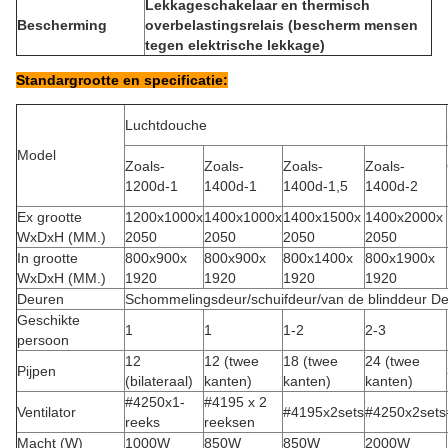
Lekkageschakelaar en thermisch
Bescherming
overbelastingsrelais (bescherm mensen
tegen elektrische lekkage)
Standargrootte en specificatie:
Luchtdouche
Model
Zoals-
Zoals-
Zoals-
Zoals-
1200d-1
1400d-1
1400d-1,5
1400d-2
Ex grootte
1200x1000x
1400x1000x
1400x1500x
1400x2000x
WxDxH (MM.)
2050
2050
2050
2050
In grootte
800x900x
800x900x
800x1400x
800x1900x
WxDxH (MM.)
1920
1920
1920
1920
Deuren
Schommelingsdeur/schuifdeur/van de blinddeur D
Geschikte
1
1
1-2
2-3
persoon
12
12 (twee
18 (twee
24 (twee
Pijpen
(bilateraal)
kanten)
kanten)
kanten)
#4250x1-
#4195 x 2
Ventilator
#4195x2sets
#4250x2sets
reeks
reeksen
Macht (W)
1000W
850W
850W
2000W