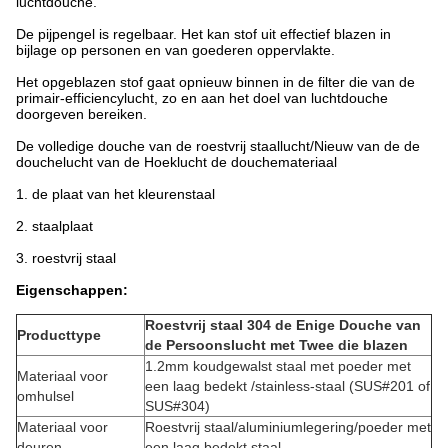
luchtdouche.
De pijpengel is regelbaar. Het kan stof uit effectief blazen in
bijlage op personen en van goederen oppervlakte.
Het opgeblazen stof gaat opnieuw binnen in de filter die van de
primair-efficiencylucht, zo en aan het doel van luchtdouche
doorgeven bereiken.
De volledige douche van de roestvrij staallucht/Nieuw van de de
douchelucht van de Hoeklucht de douchemateriaal
1.
de plaat van het kleurenstaal
2.
staalplaat
3.
roestvrij staal
Eigenschappen:
Roestvrij staal 304 de Enige Douche van
Producttype
de Persoonslucht met Twee die blazen
1.2mm koudgewalst staal met poeder met
Materiaal voor
een laag bedekt /stainless-staal (SUS#201 of
omhulsel
SUS#304)
Materiaal voor
Roestvrij staal/aluminiumlegering/poeder met
deuren
een laag bedekt staal