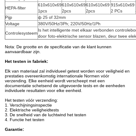
610x610x69
610x610x69
610x610x69
915x610x69
HEPA-filter
1pcs
2pcs
2pcs
2 PCs
Pijp
ф 25 of 32mm
Voltage
380V/50Hz/3Ph; 220V/50Hz/1Ph
Is het intelligente met elkaar verbonden controlebo
Controlesysteem
door foto-elektrische sensor blazen, deur twee elek
Nota: De grootte en de specificatie van de klant kunnen
aanvaardbaar zijn.
Het testen in fabriek:
Elk van materiaal zal individueel getest worden voor veiligheid en
prestaties overeenkomstig internationale Normen vóór
verzending. Elke eenheid wordt verscheept met een
documentatie schetsend de uitgevoerde tests en de eenheden
individuele resultaten voor elke eenheid.
Het testen vóór verzending:
1. Verschijningsinspectie
2. Elektrische veiligheidtests
3. De snelheid van de luchtwind het testen
4. Functie het testen
Garantie: