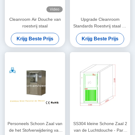
Video
Cleanroom Air Douche van
Upgrade Cleanroom
roestvrij staal
Standards Roestvrij staal Air
Douche Automatisch /
Krijg Beste Prijs
Krijg Beste Prijs
Handmatig
Personeels Schoon Zaal van
SS304 kleine Schone Zaal 2
de het Stofverwijdering van
van de Luchtdouche - Partij