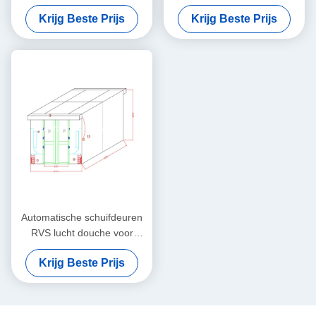
Luchtdouches
die, Klasse 100 Schone Zaal
Krijg Beste Prijs
Krijg Beste Prijs
Schoonmakend de Zaal
blaast
Materiaal
Automatische schuifdeuren
RVS lucht douche voor
goederen met breedte 635
Krijg Beste Prijs
mm kast