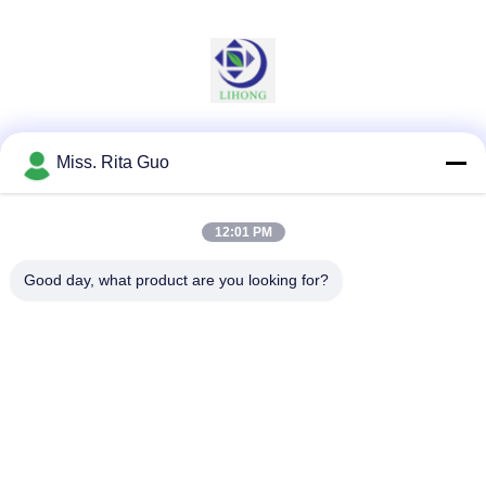
Sociale media
Miss. Rita Guo
12:01 PM
Snel contact
Good day, what product are you looking for?
Telefoon
86-769-22037338
E-mail
sales-guo@zsfilters.com
Adres
NO3. Wusong Zhi Road, Dongcheng District, Dongguan