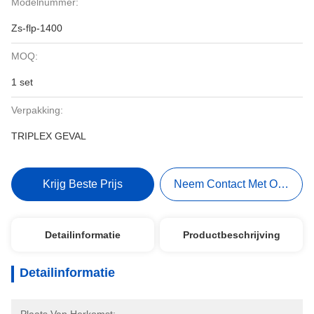
Modelnummer:
Zs-flp-1400
MOQ:
1 set
Verpakking:
TRIPLEX GEVAL
Krijg Beste Prijs
Neem Contact Met Ons Op
Detailinformatie
Productbeschrijving
Detailinformatie