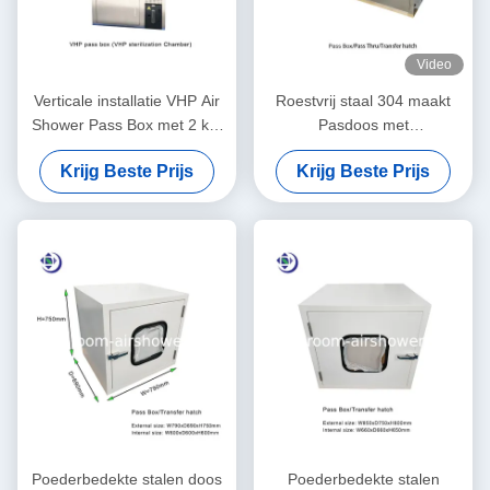
Video
Verticale installatie VHP Air
Roestvrij staal 304 maakt
Shower Pass Box met 2 kW
Pasdoos met
vermogen voor sterilisatie
Mechanische/Elektrische
Krijg Beste Prijs
Krijg Beste Prijs
Koppeling schoon
Poederbedekte stalen doos
Poederbedekte stalen