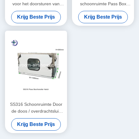
voor het doorsturen van
schoonruimte Pass Box
goederen naar de
Transfer Hook In Grootte
Krijg Beste Prijs
Krijg Beste Prijs
schoonkamer
W650xD650xH660mm
600x600x600mm
SS316 Schoonruimte Door
de doos / overdrachtsluis
zonder filtratie
Krijg Beste Prijs