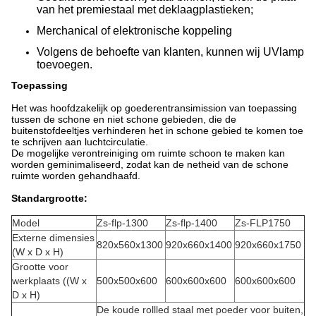
van het premiestaal met deklaagplastieken;
Merchanical of elektronische koppeling
Volgens de behoefte van klanten, kunnen wij UVlamp
toevoegen.
Toepassing
Het was hoofdzakelijk op goederentransimission van toepassing
tussen de schone en niet schone gebieden, die de
buitenstofdeeltjes verhinderen het in schone gebied te komen toe
te schrijven aan luchtcirculatie.
De mogelijke verontreiniging om ruimte schoon te maken kan
worden geminimaliseerd, zodat kan de netheid van de schone
ruimte worden gehandhaafd.
Standargrootte:
Model
Zs-flp-1300
Zs-flp-1400
Zs-FLP1750
Externe dimensies
820x560x1300
920x660x1400
920x660x1750
(W x D x H)
Grootte voor
werkplaats ((W x
500x500x600
600x600x600
600x600x600
D x H)
De koude rollled staal met poeder voor buiten,