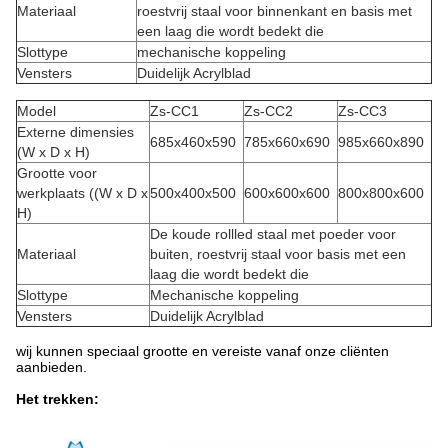
Materiaal
roestvrij staal voor binnenkant en basis met
een laag die wordt bedekt die
Slottype
mechanische koppeling
Vensters
Duidelijk Acrylblad
Model
Zs-CC1
Zs-CC2
Zs-CC3
Externe dimensies
685x460x590
785x660x690
985x660x890
(W x D x H)
Grootte voor
werkplaats ((W x D x
500x400x500
600x600x600
800x800x600
H)
De koude rollled staal met poeder voor
Materiaal
buiten, roestvrij staal voor basis met een
laag die wordt bedekt die
Slottype
Mechanische koppeling
Vensters
Duidelijk Acrylblad
wij kunnen speciaal grootte en vereiste vanaf onze cliënten
aanbieden.
Het trekken: