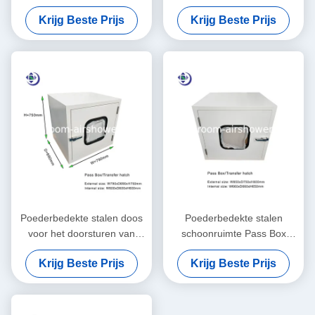
vermogen voor sterilisatie
Mechanische/Elektrische
Krijg Beste Prijs
Krijg Beste Prijs
Koppeling schoon
Poederbedekte stalen doos
Poederbedekte stalen
voor het doorsturen van
schoonruimte Pass Box
goederen naar de
Transfer Hook In Grootte
Krijg Beste Prijs
Krijg Beste Prijs
schoonkamer
W650xD650xH660mm
600x600x600mm