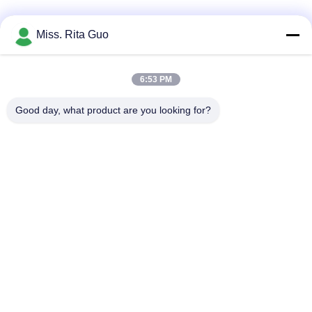
Sociale media
Miss. Rita Guo
6:53 PM
Snel contact
Good day, what product are you looking for?
Telefoon
86-769-22037338
E-mail
sales-guo@zsfilters.com
Adres
NO3. Wusong Zhi Road, Dongcheng District, Dongguan
City, Guangdong, China 523118
Privacybeleid
|
Sitemap