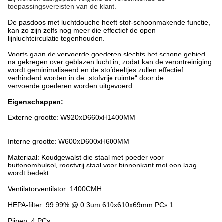
toepassingsvereisten van de klant.
De pasdoos met luchtdouche heeft stof-schoonmakende functie,
kan zo zijn zelfs nog meer die effectief de open
lijnluchtcirculatie tegenhouden.
Voorts gaan de vervoerde goederen slechts het schone gebied
na gekregen over geblazen lucht in, zodat kan de verontreiniging
wordt geminimaliseerd en de stofdeeltjes zullen effectief
verhinderd worden in de „stofvrije ruimte“ door de
vervoerde goederen worden uitgevoerd.
Eigenschappen:
Externe grootte: W920xD660xH1400MM
Interne grootte: W600xD600xH600MM
Materiaal: Koudgewalst die staal met poeder voor
buitenomhulsel, roestvrij staal voor binnenkant met een laag
wordt bedekt.
Ventilatorventilator: 1400CMH.
HEPA-filter: 99.99% @ 0.3um 610x610x69mm PCs 1
Pijpen: 4 PCs