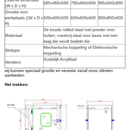
Externe dimensies
685x460x590
785x660x690
985x660x890
(W x D x H)
Grootte voor
werkplaats ((W x D x
500x400x500
600x600x600
800x800x600
H)
De koude rollled staal met poeder voor
Materiaal
buiten, roestvrij staal voor basis met een
laag die wordt bedekt die
Mechanische koppeling of Elektronische
Slottype
koppeling
Duidelijk Acrylblad
Vensters
wij kunnen speciaal grootte en vereiste vanaf onze cliënten
aanbieden.
Het trekken: