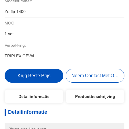
Modelnummer:
Zs-flp-1400
MOQ:
1 set
Verpakking:
TRIPLEX GEVAL
Krijg Beste Prijs
Neem Contact Met Ons Op
Detailinformatie
Productbeschrijving
Detailinformatie