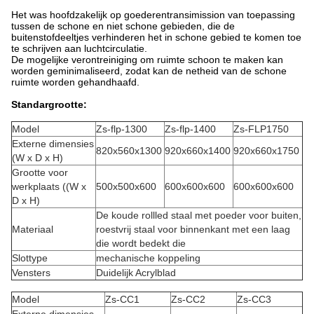
Het was hoofdzakelijk op goederentransimission van toepassing
tussen de schone en niet schone gebieden, die de
buitenstofdeeltjes verhinderen het in schone gebied te komen toe
te schrijven aan luchtcirculatie.
De mogelijke verontreiniging om ruimte schoon te maken kan
worden geminimaliseerd, zodat kan de netheid van de schone
ruimte worden gehandhaafd.
Standargrootte:
Model
Zs-flp-1300
Zs-flp-1400
Zs-FLP1750
Externe dimensies
820x560x1300
920x660x1400
920x660x1750
(W x D x H)
Grootte voor
werkplaats ((W x
500x500x600
600x600x600
600x600x600
D x H)
De koude rollled staal met poeder voor buiten,
Materiaal
roestvrij staal voor binnenkant met een laag
die wordt bedekt die
Slottype
mechanische koppeling
Vensters
Duidelijk Acrylblad
Model
Zs-CC1
Zs-CC2
Zs-CC3