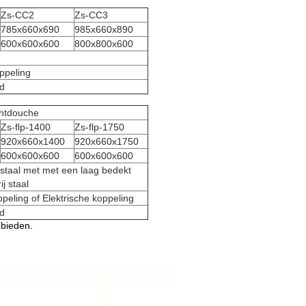
Zs-CC2
Zs-CC3
785x660x690
985x660x890
600x600x600
800x800x600
ppeling
ad
htdouche
Zs-flp-1400
Zs-flp-1750
920x660x1400
920x660x1750
600x600x600
600x600x600
 staal met met een laag bedekt
ij staal
eling of Elektrische koppeling
ad
nbieden.