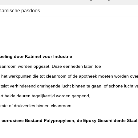
namische pasdoos
eling door Kabinet voor Industrie
leanroom worden opgezet. Deze eenheden laten toe
e het werkpunten die tot cleanroom of de apotheek moeten worden ov
htslot verhinderend omringende lucht binnen te gaan, of schone lucht v
t beide deuren tegelijkertijd worden geopend,
uimte of drukverlies binnen cleanroom.
 corrosieve Bestand Polypropyleen, de Epoxy Geschilderde Staal,