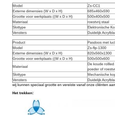
Model
Zs-CC1
Externe dimensies (W x D x H)
685x460x590
Grootte voor werkplaats ((W x D x H)
500x400x500
Materiaal
roestvrij staal
Slottype
Elektronische Ko
Vensters
Duidelijk Acrylbl
Product
Pasdoos met luc
Model
Zs-flp-1300
Externe dimensies (W x D x H)
820x560x1300
Grootte voor werkplaats ((W x D x H)
500x500x600
De koude rollled
Materiaal
poeder of roestvr
Slottype
Mechanische kopp
Vensters
Duidelijk Acrylbl
wij kunnen speciaal grootte en vereiste vanaf onze cliënten aa
Het trekken: