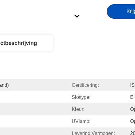
Krij
ctbeschrijving
and)
Certificering:
I
Slottype:
El
Kleur:
Op
UVlamp:
Op
Levering Vermogen:
2