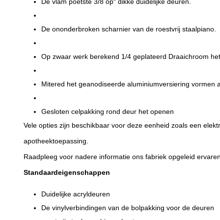
De vlam poetste 3/8 op“ dikke duidelijke deuren.
De ononderbroken scharnier van de roestvrij staalpiano.
Op zwaar werk berekend 1/4 geplateerd Draaichroom het 
Mitered het geanodiseerde aluminiumversiering vormen aa
Gesloten celpakking rond deur het openen
Vele opties zijn beschikbaar voor deze eenheid zoals een elekt
apotheektoepassing.
Raadpleeg voor nadere informatie ons fabriek opgeleid ervare
Standaardeigenschappen
Duidelijke acryldeuren
De vinylverbindingen van de bolpakking voor de deuren