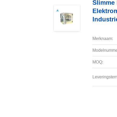
Slimme 
Elektro
Industri
Merknaam:
Modelnumme
MOQ:
Leveringsterm