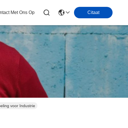
tact Met Ons Op
Citaat
ling voor Industrie