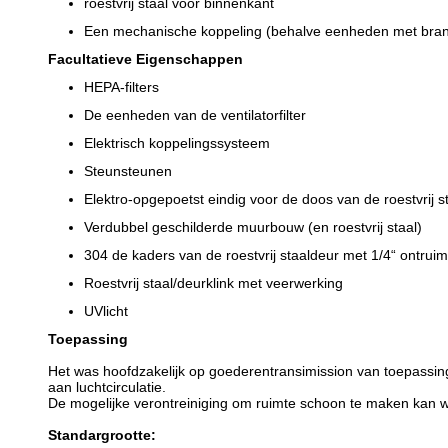
roestvrij staal voor binnenkant
Een mechanische koppeling (behalve eenheden met bran
Facultatieve Eigenschappen
HEPA-filters
De eenheden van de ventilatorfilter
Elektrisch koppelingssysteem
Steunsteunen
Elektro-opgepoetst eindig voor de doos van de roestvrij s
Verdubbel geschilderde muurbouw (en roestvrij staal)
304 de kaders van de roestvrij staaldeur met 1/4“ ontru
Roestvrij staal/deurklink met veerwerking
UVlicht
Toepassing
Het was hoofdzakelijk op goederentransimission van toepassing
aan luchtcirculatie.
De mogelijke verontreiniging om ruimte schoon te maken kan 
Standargrootte: