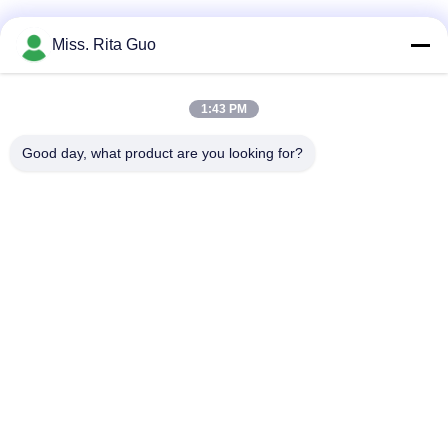
Sociale media
Miss. Rita Guo
1:43 PM
Snel contact
Good day, what product are you looking for?
Telefoon
86-769-22037338
E-mail
sales-guo@zsfilters.com
Adres
NO3. Wusong Zhi Road, Dongcheng District, Dongguan
City, Guangdong, China 523118
Privacybeleid
|
Sitemap
China Goed Kwaliteit Cleanroom Luchtdouche Auteursrecht ©