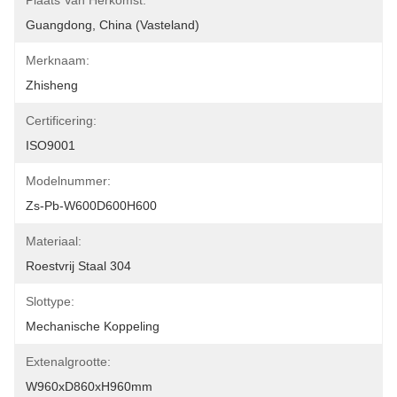
Plaats Van Herkomst:
Guangdong, China (Vasteland)
Merknaam:
Zhisheng
Certificering:
ISO9001
Modelnummer:
Zs-Pb-W600D600H600
Materiaal:
Roestvrij Staal 304
Slottype:
Mechanische Koppeling
Extenalgrootte:
W960xD860xH960mm