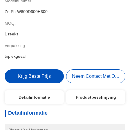
Modelnummer:
Zs-Pb-W600D600H600
MOQ:
1 reeks
Verpakking:
triplexgeval
Krijg Beste Prijs
Neem Contact Met Ons Op
Detailinformatie
Productbeschrijving
Detailinformatie