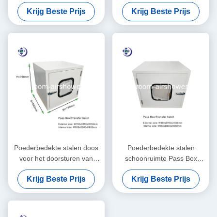
vermogen voor sterilisatie
Mechanische/Elektrische
Krijg Beste Prijs
Krijg Beste Prijs
Koppeling schoon
Poederbedekte stalen doos
Poederbedekte stalen
voor het doorsturen van
schoonruimte Pass Box
goederen naar de
Transfer Hook In Grootte
Krijg Beste Prijs
Krijg Beste Prijs
schoonkamer
W650xD650xH660mm
600x600x600mm