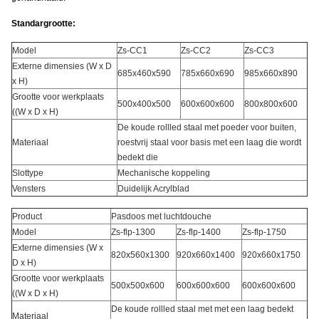
Standargrootte:
Model
Zs-CC1
Zs-CC2
Zs-CC3
Externe dimensies (W x D
685x460x590
785x660x690
985x660x890
x H)
Grootte voor werkplaats
500x400x500
600x600x600
800x800x600
((W x D x H)
De koude rollled staal met poeder voor buiten,
Materiaal
roestvrij staal voor basis met een laag die wordt
bedekt die
Slottype
Mechanische koppeling
Vensters
Duidelijk Acrylblad
Product
Pasdoos met luchtdouche
Model
Zs-flp-1300
Zs-flp-1400
Zs-flp-1750
Externe dimensies (W x
820x560x1300
920x660x1400
920x660x1750
D x H)
Grootte voor werkplaats
500x500x600
600x600x600
600x600x600
((W x D x H)
De koude rollled staal met met een laag bedekt
Materiaal