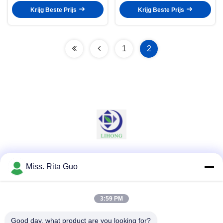
Stadiumgas
Krijg Beste Prijs
Krijg Beste Prijs
1
2
Sociale media
Miss. Rita Guo
3:59 PM
Snel contact
Good day, what product are you looking for?