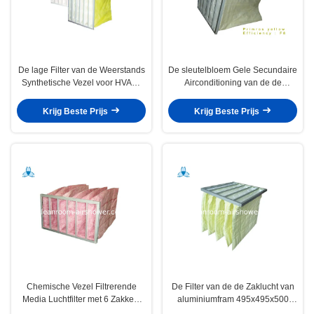
De lage Filter van de Weerstands
De sleutelbloem Gele Secundaire
Synthetische Vezel voor HVAC-
Airconditioning van de de
Systeem/Hepa-de Filter van de
Luchtfilter van de Klassenf8 Zak
Luchtzuiveringsinstallatie
Krijg Beste Prijs
Krijg Beste Prijs
Chemische Vezel Filtrerende
De Filter van de de Zaklucht van
Media Luchtfilter met 6 Zakken,
aluminiumfram 495x495x500
Aangepaste Grootte
voor de Turbine van het Tweede