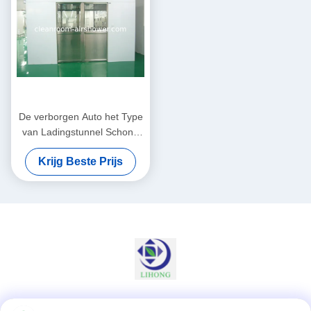
De verborgen Auto het Type
van Ladingstunnel Schone
Zaal van de Luchtdouche
Krijg Beste Prijs
met Dubbele
Bladschuifdeuren