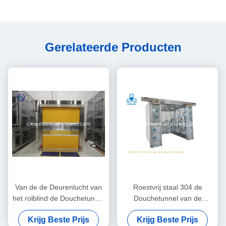
Gerelateerde Producten
Van de de Deurenlucht van
Roestvrij staal 304 de
het rolblind de Douchetunnel
Douchetunnel van de
voor Foxconn-Fabriek
Ladingslucht met 4 Blad
Krijg Beste Prijs
Krijg Beste Prijs
Autoschuifdeuren