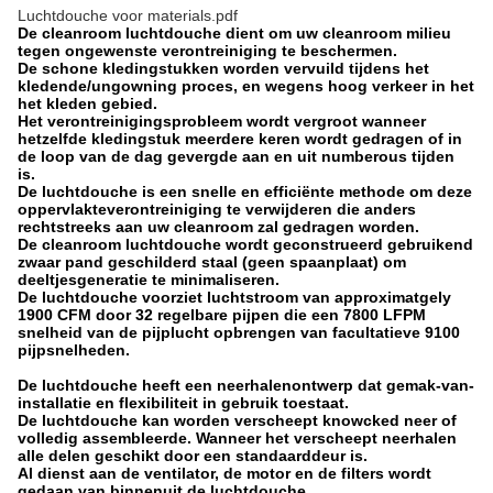
Luchtdouche voor materials.pdf
De cleanroom luchtdouche dient om uw cleanroom milieu
tegen ongewenste verontreiniging te beschermen.
De schone kledingstukken worden vervuild tijdens het
kledende/ungowning proces, en wegens hoog verkeer in het
het kleden gebied.
Het verontreinigingsprobleem wordt vergroot wanneer
hetzelfde kledingstuk meerdere keren wordt gedragen of in
de loop van de dag gevergde aan en uit numberous tijden
is.
De luchtdouche is een snelle en efficiënte methode om deze
oppervlakteverontreiniging te verwijderen die anders
rechtstreeks aan uw cleanroom zal gedragen worden.
De cleanroom luchtdouche wordt geconstrueerd gebruikend
zwaar pand geschilderd staal (geen spaanplaat) om
deeltjesgeneratie te minimaliseren.
De luchtdouche voorziet luchtstroom van approximatgely
1900 CFM door 32 regelbare pijpen die een 7800 LFPM
snelheid van de pijplucht opbrengen van facultatieve 9100
pijpsnelheden.
De luchtdouche heeft een neerhalenontwerp dat gemak-van-
installatie en flexibiliteit in gebruik toestaat.
De luchtdouche kan worden verscheept knowcked neer of
volledig assembleerde. Wanneer het verscheept neerhalen
alle delen geschikt door een standaarddeur is.
Al dienst aan de ventilator, de motor en de filters wordt
gedaan van binnenuit de luchtdouche.