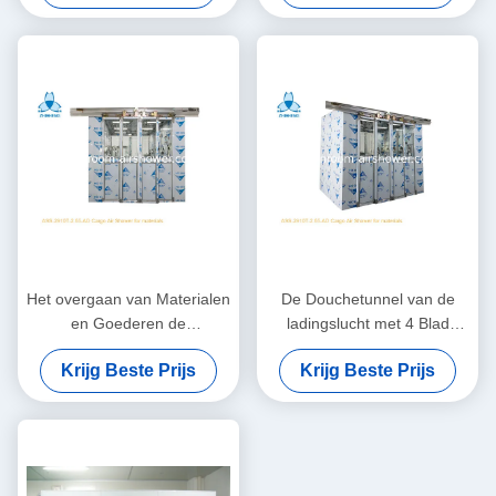
Het overgaan van Materialen
De Douchetunnel van de
en Goederen de
ladingslucht met 4 Blad
Douchetunnel van de
Autoschuifdeuren
Krijg Beste Prijs
Krijg Beste Prijs
Ladingslucht met 4 Blad
Autoschuifdeuren