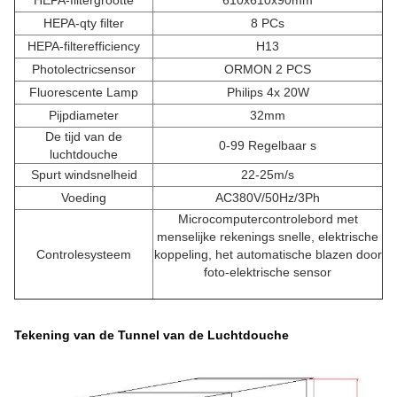
HEPA-filtergrootte
610x610x90mm
HEPA-qty filter
8 PCs
HEPA-filterefficiency
H13
Photolectricsensor
ORMON 2 PCS
Fluorescente Lamp
Philips 4x 20W
Pijpdiameter
32mm
De tijd van de
0-99 Regelbaar s
luchtdouche
Spurt windsnelheid
22-25m/s
Voeding
AC380V/50Hz/3Ph
Microcomputercontrolebord met
menselijke rekenings snelle, elektrische
Controlesysteem
koppeling, het automatische blazen door
foto-elektrische sensor
Tekening van de Tunnel van de Luchtdouche