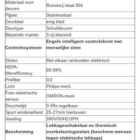
Materiaal voor
Roestvrij staal 304
deuren
Pijpen
Stainlesstaal
Deurblad
enig blad
Deurtype
Schuifdeuren
Blazende manier
3-zij blazend
Engels intelligent controlebord met
Controlesysteem
menselijke stem
Sloten
Met elkaar verbonden elektrisch
HEPA-
99.99%
filterefficinecy:
Prefilter
G3
Licht
Philips-merk
Foto-elektrische
OMRON-merk
sensor
Douchetijd
0-99s regelbaar
Spurt windsnelheid
25-27m/s hierboven
Voeding
380V/50HZ/3PH
Lekkageschakelaar en thermisch
Bescherming
overbelastingsrelais (bescherm mensen
tegen elektrische lekkage)