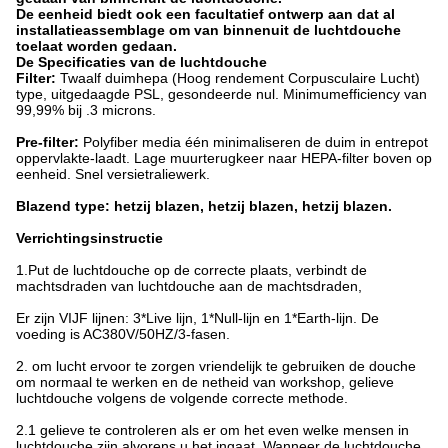
De eenheid biedt ook een facultatief ontwerp aan dat al
installatieassemblage om van binnenuit de luchtdouche
toelaat worden gedaan.
De Specificaties van de luchtdouche
Filter:
Twaalf duimhepa (Hoog rendement Corpusculaire Lucht)
type, uitgedaagde PSL, gesondeerde nul. Minimumefficiency van
99,99% bij .3 microns.
Pre-filter:
Polyfiber media één minimaliseren de duim in entrepot
oppervlakte-laadt. Lage muurterugkeer naar HEPA-filter boven op
eenheid. Snel versietraliewerk.
Blazend type: hetzij blazen, hetzij blazen, hetzij blazen.
Verrichtingsinstructie
1.Put de luchtdouche op de correcte plaats, verbindt de
machtsdraden van luchtdouche aan de machtsdraden,
Er zijn VIJF lijnen: 3*Live lijn, 1*Null-lijn en 1*Earth-lijn. De
voeding is AC380V/50HZ/3-fasen.
2. om lucht ervoor te zorgen vriendelijk te gebruiken de douche
om normaal te werken en de netheid van workshop, gelieve
luchtdouche volgens de volgende correcte methode.
2.1 gelieve te controleren als er om het even welke mensen in
luchtdouche zijn alvorens u het ingaat. Wanneer de luchtdouche