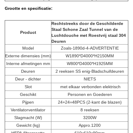
Grootte en specificatie:
Rechtstreeks door de Geschilderde
Staal Schone Zaal Tunnel van de
Product
Luchtdouche met Roestvrij staal 304
Deuren
Model
Zoals-1890d-4-ADVERTENTIE
Externe dimensies (mm)
W1890*D4000*H2150MM
Interne afmetingen mm
W800*D4000*H1925MM
Deuren
2 reeksen SS enig-Bladschuifdeuren
Deur - dichter
NIETS
Slot
met elkaar verbonden elektrisch
Geschikt
Personen en Goederen
Pijpen
24+24=48PCS (2-kant die blazen)
Ventilatorventilator
8 reeksen
Slagmacht (W)
3200W
Gewicht (kg)
Appro.1200