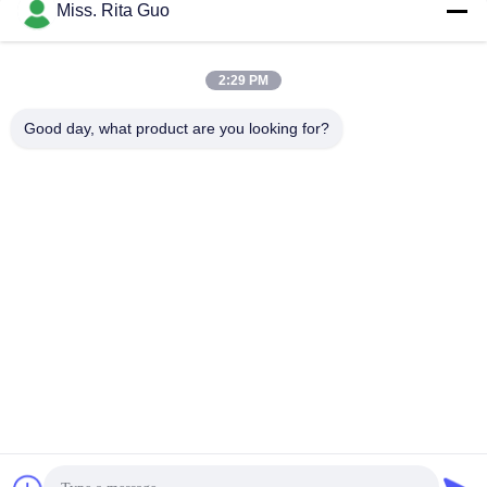
Sociale media
Miss. Rita Guo
2:29 PM
Snel contact
Good day, what product are you looking for?
Telefoon
86-769-22037338
E-mail
sales-guo@zsfilters.com
Adres
NO3. Wusong Zhi Road, Dongcheng District, Dongguan
City, Guangdong, China 523118
Privacybeleid
|
Sitemap
China Goed Kwaliteit Cleanroom Luchtdouche Auteursrecht ©
2016-2026 DONGGUAN LIHONG CLEANROOM CO., LTD . Allen