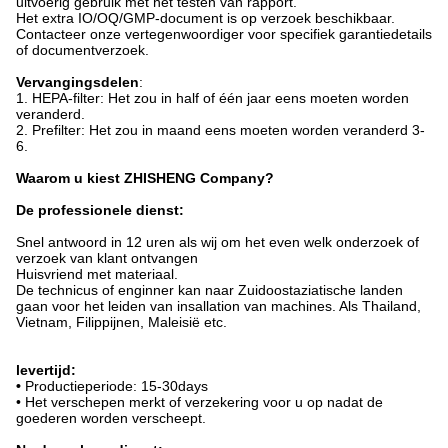
uitvoerig gebruik met het testen van rapport.
Het extra IO/OQ/GMP-document is op verzoek beschikbaar.
Contacteer onze vertegenwoordiger voor specifiek garantiedetails
of documentverzoek.
Vervangingsdelen
:
1. HEPA-filter: Het zou in half of één jaar eens moeten worden
veranderd.
2. Prefilter: Het zou in maand eens moeten worden veranderd 3-
6.
Waarom u kiest ZHISHENG Company?
De professionele dienst:
Snel antwoord in 12 uren als wij om het even welk onderzoek of
verzoek van klant ontvangen
Huisvriend met materiaal.
De technicus of enginner kan naar Zuidoostaziatische landen
gaan voor het leiden van insallation van machines. Als Thailand,
Vietnam, Filippijnen, Maleisië etc.
levertijd:
•
Productieperiode: 15-30days
• Het verschepen merkt of verzekering voor u op nadat de
goederen worden verscheept.