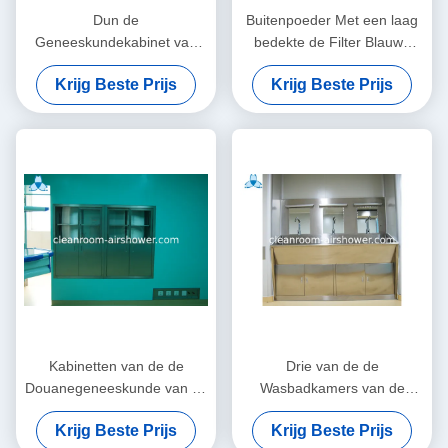
Dun de
Buitenpoeder Met een laag
Geneeskundekabinet van
bedekte de Filter Blauwe
het twee Ladeziekenhuis -
Kleur van de het
Krijg Beste Prijs
Krijg Beste Prijs
Omrand zonder Halve
Ziekenhuislucht met Enige
Glasdeur
Schommelingsdeur
Kabinetten van de de
Drie van de de
Douanegeneeskunde van de
Wasbadkamers van de
het ziekenhuislucht de
Spiegelshand het
Krijg Beste Prijs
Krijg Beste Prijs
Schone, het Geanodiseerde
Bassinkabinetten met Drie