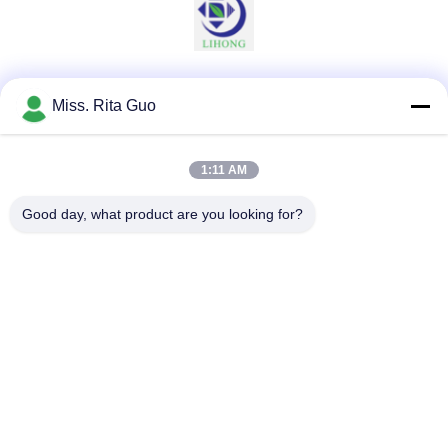
Sociale media
Miss. Rita Guo
1:11 AM
Snel contact
Good day, what product are you looking for?
Telefoon
86-769-22037338
E-mail
sales-guo@zsfilters.com
Adres
NO3. Wusong Zhi Road, Dongcheng District, Dongguan
City, Guangdong, China 523118