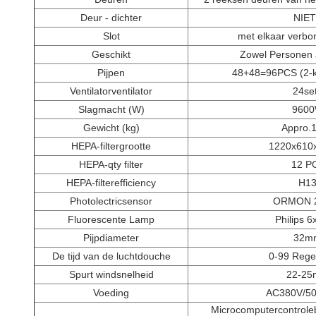
Deur - dichter
NIE
Slot
met elkaar verbon
Geschikt
Zowel Personen 
Pijpen
48+48=96PCS (2-ka
Ventilatorventilator
24se
Slagmacht (W)
960
Gewicht (kg)
Appro.
HEPA-filtergrootte
1220x61
HEPA-qty filter
12 P
HEPA-filterefficiency
H1
Photolectricsensor
ORMON 
Fluorescente Lamp
Philips 
Pijpdiameter
32m
De tijd van de luchtdouche
0-99 Rege
Spurt windsnelheid
22-25
Voeding
AC380V/50
Microcomputercontrole