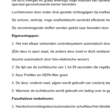
De lucht overgiet en graaft leverings hoge volumes van opnieuw g
speciaal geconstrueerde kamer bevinden.
Luchtstromen door onder druk gezette richtingpijpen bij snelhe
De schone, stofvrije, hoge snelheidslucht verstrekt efficiënte 
De verontreinigende stoffen worden geleid naar beneden door h
Eigenschappen:
1. Het met elkaar verbonden controlesysteem automatisch door f
(Één deur in open staat, de andere deur moet in dicht verkla
douche automatisch door foto-elektrische sensor)
2. De tijd van de luchtdouche van 1 tot 99 seconden die regelb
3. Keur Prefilter en HEPA-filter goed
4. De deur, onderst-raad, pijpen wordt gebruikt van roestvrij st
5. Wanneer de luchtdouche wordt gebruikt om lading over te ga
Facultatieve toebehoren:
1. Handschommelingsdeur/automatische schuifdeur/het blindde