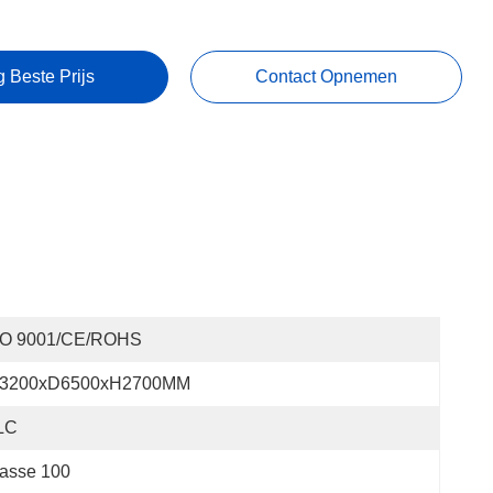
g Beste Prijs
Contact Opnemen
SO 9001/CE/ROHS
3200xD6500xH2700MM
LC
asse 100