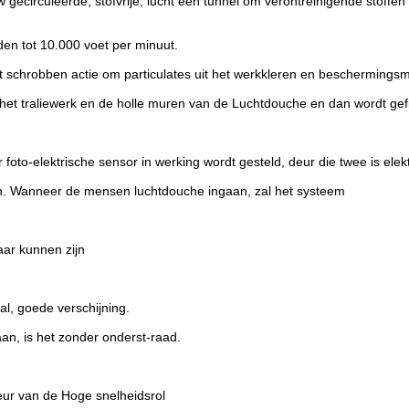
ecirculeerde, stofvrije, lucht een tunnel om verontreinigende stoffen v
den tot 10.000 voet per minuut.
het schrobben actie om particulates uit het werkkleren en beschermingsm
et traliewerk en de holle muren van de Luchtdouche en dan wordt gefil
oto-elektrische sensor in werking wordt gesteld, deur die twee is elekt
ren. Wanneer de mensen luchtdouche ingaan, zal het systeem
aar kunnen zijn
aal, goede verschijning.
an, is het zonder onderst-raad.
ur van de Hoge snelheidsrol