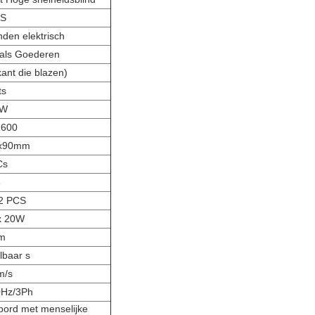
TS
den elektrisch
als Goederen
nt die blazen)
ts
0W
1600
0x90mm
Cs
3
2 PCS
6x 20W
m
lbaar s
m/s
Hz/3Ph
bord met menselijke