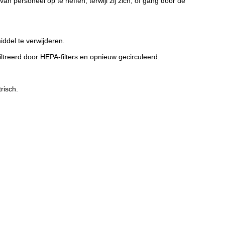
an personeel op te heffen, terwijl zij zich, of gang door de
iddel te verwijderen.
treerd door HEPA-filters en opnieuw gecirculeerd.
risch.