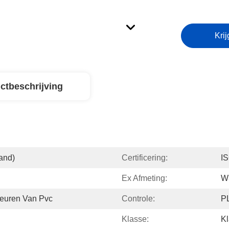
Krij
ctbeschrijving
and)
Certificering:
I
Ex Afmeting:
W
deuren Van Pvc
Controle:
P
Klasse:
Kl