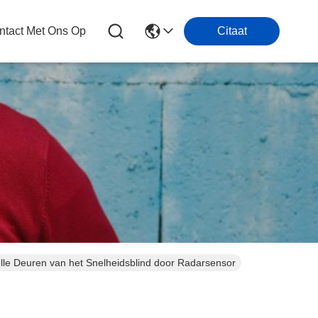
tact Met Ons Op
Citaat
e Deuren van het Snelheidsblind door Radarsensor