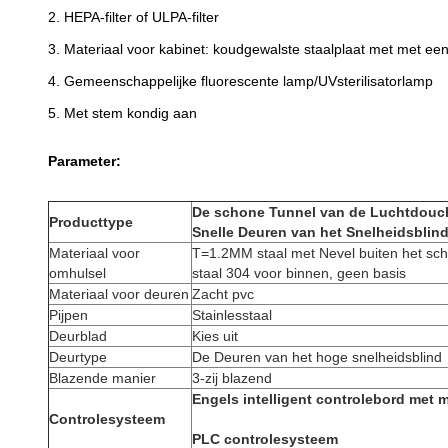
2. HEPA-filter of ULPA-filter
3. Materiaal voor kabinet: koudgewalste staalplaat met met 
4. Gemeenschappelijke fluorescente lamp/UVsterilisatorlamp
5. Met stem kondig aan
Parameter:
De schone Tunnel van de Luchtdouc
Producttype
Snelle Deuren van het Snelheidsblin
Materiaal voor
T=1.2MM staal met Nevel buiten het schil
omhulsel
staal 304 voor binnen, geen basis
Materiaal voor deuren
Zacht pvc
Pijpen
Stainlesstaal
Deurblad
Kies uit
Deurtype
De Deuren van het hoge snelheidsblind
Blazende manier
3-zij blazend
Engels intelligent controlebord met 
Controlesysteem
PLC controlesysteem