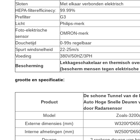
Sloten
Met elkaar verbonden elektrisch
HEPA-filterefficinecy:
99.99%
Prefilter
G3
Licht
Philips-merk
Foto-elektrische
OMRON-merk
sensor
Douchetijd
0-99s regelbaar
Spurt windsnelheid
22-25m/s
Voeding
380V/50HZ/3PH
Lekkageschakelaar en thermisch over
Bescherming
(bescherm mensen tegen elektrische 
grootte en specificatie:
De schone Tunnel van de
Product
Auto Hoge Snelle Deuren 
door Radarsensor
Model
Zoals-3200
Externe dimensies (mm)
W3200*D65
Interne afmetingen (mm)
W2500*D65
Deuren
2 reeksen deuren van he