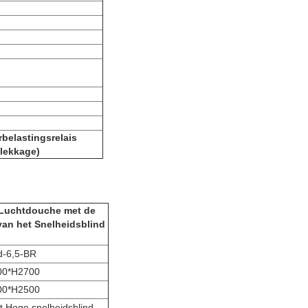
belastingsrelais
lekkage)
 Luchtdouche met de
van het Snelheidsblind
d-6,5-BR
00*H2700
00*H2500
t Hoge snelheidsblind