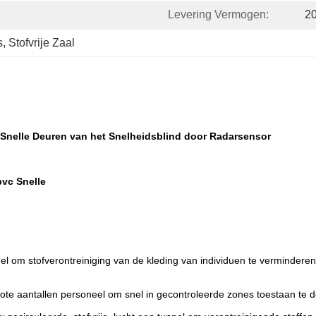
Levering Vermogen:
20
s
, 
Stofvrije Zaal
nelle Deuren van het Snelheidsblind door Radarsensor
pvc Snelle
del om stofverontreiniging van de kleding van individuen te vermindere
te aantallen personeel om snel in gecontroleerde zones toestaan te d