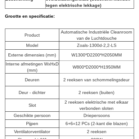
tegen elektrische lekkage)
Grootte en specificatie:
Automatische Industriële Cleanroom
Product
van de Luchtdouche
Model
Zoals-1300d-2,2-LS
Externe dimensies (mm)
W1300*D2200*H2050MM
Interne afmetingen WxHxD
W800*D2000*H1950MM
(mm)
Deuren
2 reeksen van schommelingsdeur
Deur - dichter
2 reeksen (buiten)
2 reeksen elektrische met elkaar
Slot
verbonden sloten
Geschikte persoon
Driepersoons
Pijpen
6+6=12 PCs (2-kant die blazen)
Ventilatorventilator
2 reeksen