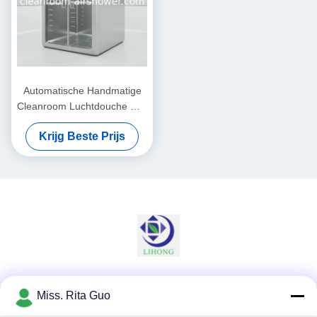
Automatische Handmatige
Cleanroom Luchtdouche met
Centrifugaalventilator en
Krijg Beste Prijs
LED-verlichting voor
Verwijdering van
Luchtdeeltjes in Cleanrooms
Sociale media
Miss. Rita Guo