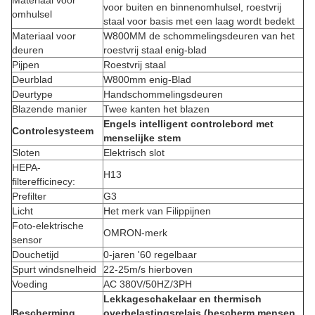
Materiaal voor
voor buiten en binnenomhulsel, roestvrij
omhulsel
staal voor basis met een laag wordt bedekt
Materiaal voor
W800MM de schommelingsdeuren van het
deuren
roestvrij staal enig-blad
Pijpen
Roestvrij staal
Deurblad
W800mm enig-Blad
Deurtype
Handschommelingsdeuren
Blazende manier
Twee kanten het blazen
Engels intelligent controlebord met
Controlesysteem
menselijke stem
Sloten
Elektrisch slot
HEPA-
H13
filterefficinecy:
Prefilter
G3
Licht
Het merk van Filippijnen
Foto-elektrische
OMRON-merk
sensor
Douchetijd
0-jaren '60 regelbaar
Spurt windsnelheid
22-25m/s hierboven
Voeding
AC 380V/50HZ/3PH
Lekkageschakelaar en thermisch
Bescherming
overbelastingsrelais (bescherm mensen