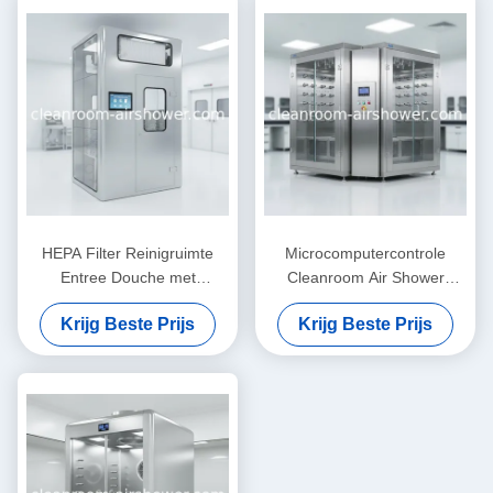
HEPA Filter Reinigruimte
Microcomputercontrole
Entree Douche met
Cleanroom Air Shower
Microcomputer
Single Double System met
Krijg Beste Prijs
Krijg Beste Prijs
Besturingssysteem voor
interlock systeem dat
Luchtdouche en
oplossingen biedt voor het
Contaminatiepreventie
verwijderen van deeltjes in
de lucht