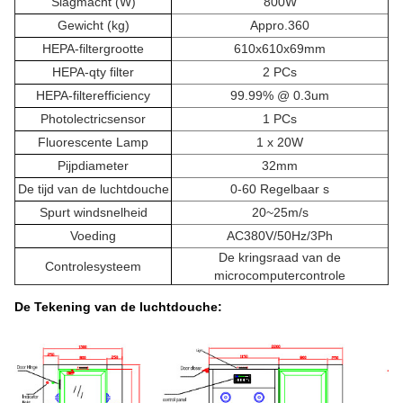
Slagmacht (W)
800W
Gewicht (kg)
Appro.360
HEPA-filtergrootte
610x610x69mm
HEPA-qty filter
2 PCs
HEPA-filterefficiency
99.99% @ 0.3um
Photolectricsensor
1 PCs
Fluorescente Lamp
1 x 20W
Pijpdiameter
32mm
De tijd van de luchtdouche
0-60 Regelbaar s
Spurt windsnelheid
20~25m/s
Voeding
AC380V/50Hz/3Ph
De kringsraad van de
Controlesysteem
microcomputercontrole
De Tekening van de luchtdouche: