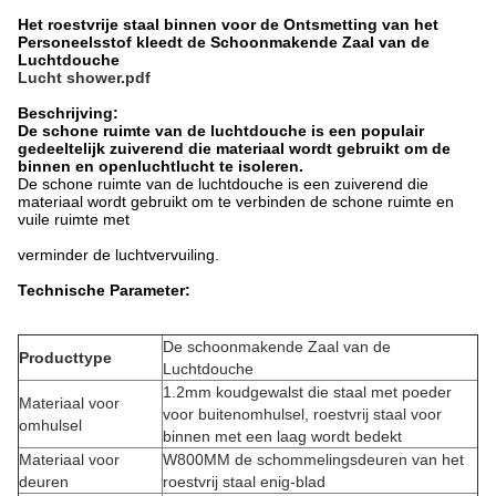
Het roestvrije staal binnen voor de Ontsmetting van het
Personeelsstof kleedt de Schoonmakende Zaal van de
Luchtdouche
Lucht shower.pdf
Beschrijving:
De schone ruimte van
de
luchtdouche is een populair
gedeeltelijk
zuiverend die materiaal wordt gebruikt om de
binnen en openluchtlucht te isoleren.
De schone ruimte van de luchtdouche is een zuiverend die
materiaal wordt gebruikt om te verbinden de schone ruimte en
vuile ruimte met
verminder de luchtvervuiling.
Technische Parameter:
De schoonmakende Zaal van de
Producttype
Luchtdouche
1.2mm koudgewalst die staal met poeder
Materiaal voor
voor buitenomhulsel, roestvrij staal voor
omhulsel
binnen met een laag wordt bedekt
Materiaal voor
W800MM de schommelingsdeuren van het
deuren
roestvrij staal enig-blad