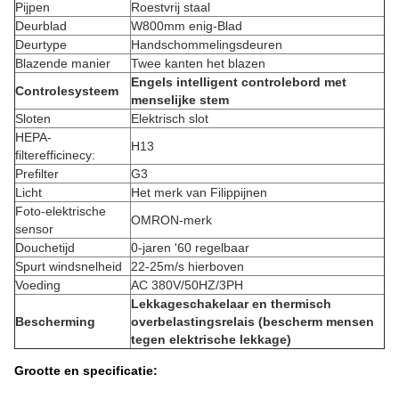
Pijpen
Roestvrij staal
Deurblad
W800mm enig-Blad
Deurtype
Handschommelingsdeuren
Blazende manier
Twee kanten het blazen
Engels intelligent controlebord met
Controlesysteem
menselijke stem
Sloten
Elektrisch slot
HEPA-
H13
filterefficinecy:
Prefilter
G3
Licht
Het merk van Filippijnen
Foto-elektrische
OMRON-merk
sensor
Douchetijd
0-jaren '60 regelbaar
Spurt windsnelheid
22-25m/s hierboven
Voeding
AC 380V/50HZ/3PH
Lekkageschakelaar en thermisch
Bescherming
overbelastingsrelais (bescherm mensen
tegen elektrische lekkage)
Grootte en specificatie: