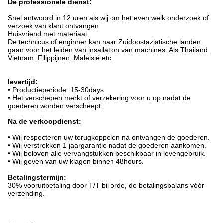
De professionele dienst:
Snel antwoord in 12 uren als wij om het even welk onderzoek of
verzoek van klant ontvangen
Huisvriend met materiaal.
De technicus of enginner kan naar Zuidoostaziatische landen
gaan voor het leiden van insallation van machines. Als Thailand,
Vietnam, Filippijnen, Maleisië etc.
levertijd:
•
Productieperiode: 15-30days
• Het verschepen merkt of verzekering voor u op nadat de
goederen worden verscheept.
Na de verkoopdienst:
•
Wij respecteren uw terugkoppelen na ontvangen de goederen.
• Wij verstrekken 1 jaargarantie nadat de goederen aankomen.
• Wij beloven alle vervangstukken beschikbaar in levengebruik.
• Wij geven van uw klagen binnen 48hours.
Betalingstermijn:
30% vooruitbetaling door T/T bij orde, de betalingsbalans vóór
verzending.