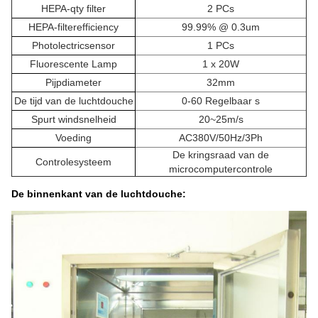
HEPA-qty filter
2 PCs
HEPA-filterefficiency
99.99% @ 0.3um
Photolectricsensor
1 PCs
Fluorescente Lamp
1 x 20W
Pijpdiameter
32mm
De tijd van de luchtdouche
0-60 Regelbaar s
Spurt windsnelheid
20~25m/s
Voeding
AC380V/50Hz/3Ph
De kringsraad van de
Controlesysteem
microcomputercontrole
De binnenkant van de luchtdouche: