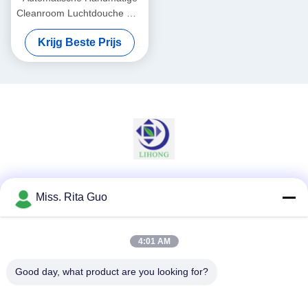
Cleanroom Luchtdouche met
Centrifugaalventilator en
Krijg Beste Prijs
LED-verlichting voor
Verwijdering van
Luchtdeeltjes in Cleanrooms
Sociale media
Miss. Rita Guo
4:01 AM
Snel contact
Good day, what product are you looking for?
Telefoon
86-769-22037338