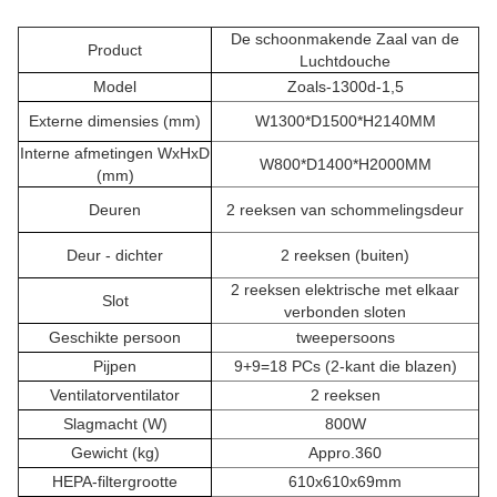
De schoonmakende Zaal van de
Product
Luchtdouche
Model
Zoals-1300d-1,5
Externe dimensies (mm)
W1300*D1500*H2140MM
Interne afmetingen WxHxD
W800*D1400*H2000MM
(mm)
Deuren
2 reeksen van schommelingsdeur
Deur - dichter
2 reeksen (buiten)
2 reeksen elektrische met elkaar
Slot
verbonden sloten
Geschikte persoon
tweepersoons
Pijpen
9+9=18 PCs (2-kant die blazen)
Ventilatorventilator
2 reeksen
Slagmacht (W)
800W
Gewicht (kg)
Appro.360
HEPA-filtergrootte
610x610x69mm