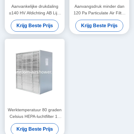
Aanvankelijke drukdaling
Aanvangsdruk minder dan
≤140 HV Afdichting AB Lijm
120 Pa Particulate Air Filter
HEPA-luchtfilter ontworpen
1220 610 150mm
Krijg Beste Prijs
Krijg Beste Prijs
voor ventilatiesystemen in
Aangepaste maten voor
laboratoria die veilige lucht
luchtfiltratie in medische
garanderen
faciliteiten
Werktemperatuur 80 graden
Celsius HEPA-luchtfilter 12
kg Gewicht Initiële druk
Krijg Beste Prijs
minder dan 120 Pa Perfect