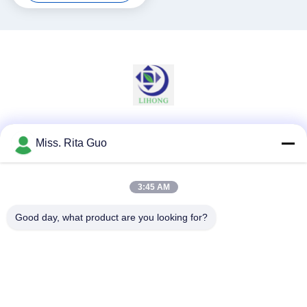
voor HVAC-systemen
Luchtverbetering
Sociale media
Miss. Rita Guo
3:45 AM
Snel contact
Good day, what product are you looking for?
Telefoon
86-769-22037338
E-mail
sales-guo@zsfilters.com