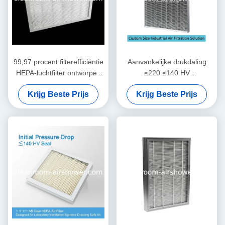
99,97 procent filterefficiëntie
Aanvankelijke drukdaling
HEPA-luchtfilter ontworpen
≤220 ≤140 HV
voor HEPA-filterbox
Deeltjesluchtfilter 1220 610
Krijg Beste Prijs
Krijg Beste Prijs
Werktemperatuur 80 graden
150mm Aanpasbare grootte
Celsius
Industriële
luchtfiltratieoplossing