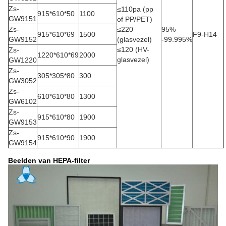
Zs-
≤110pa (pp
915*610*50
1100
GW9151
of PP/PET)
Zs-
≤220
95%
915*610*69
1500
F9-H14
GW9152
(glasvezel)
-99.995%
≤120 (HV-
Zs-
1220*610*69
2000
glasvezel)
GW1220
Zs-
305*305*80
300
GW3052
Zs-
610*610*80
1300
GW6102
Zs-
915*610*80
1900
GW9153
Zs-
915*610*90
1900
GW9154
Beelden van HEPA-filter