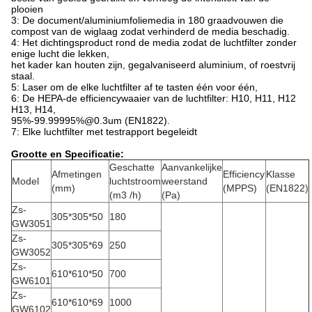
plooien
3: De document/aluminiumfoliemedia in 180 graadvouwen die
compost van de wiglaag zodat verhinderd de media beschadig.
4: Het dichtingsproduct rond de media zodat de luchtfilter zonder
enige lucht die lekken,
het kader kan houten zijn, gegalvaniseerd aluminium, of roestvrij
staal.
5: Laser om de elke luchtfilter af te tasten één voor één,
6: De HEPA-de efficiencywaaier van de luchtfilter: H10, H11, H12
H13, H14,
95%-99.99995%@0.3um (EN1822).
7: Elke luchtfilter met testrapport begeleidt
Grootte en Specificatie:
Geschatte
Aanvankelijke
Afmetingen
Efficiency
Klasse
Model
luchtstroom
weerstand
(mm)
(MPPS)
(EN1822)
(m3 /h)
(Pa)
Zs-
305*305*50
180
GW3051
Zs-
305*305*69
250
GW3052
Zs-
610*610*50
700
GW6101
Zs-
610*610*69
1000
GW6102