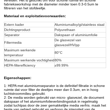
vereisen. Het is geschikt om voor schone ruimte en schone
fabrieksworkshop met de diameter minder toen 0.3-0.5um te
filtreren van het stofdeeltje.
Materiaal en exploitatievoorwaarden:
Extern kader
Aluminiumalloy/gi/stainless staal
Dichtingsproduct
Polyurethaan
Separator
Dakspaan of aluminiumfolie
De glasvezel van
Filtermedia
glasvezel/HV/pp
Maximum werkende
80°C
temperatuur
Maximum werkende vochtigheid
80%
HEPA-filterefficiency
≥99.99%
Eigenschappen:
1: HEPA met aluminiumseparator is de definitief filtratie in schone
ruimte dat voor filter de deeltjes meer dan 0.3um, en in hoog
luchtstroommilieu gebruikt.
2: De media worden gebruikt van micro- glasvezel, de document
dakspaan of het aluminiumfolieverbindingsstuk in regelmatig
zodat luchtpas door de zeer gemakkelijke media verfris. maak het
beste van gebied gebruikt en verhoog de intensiteit van de