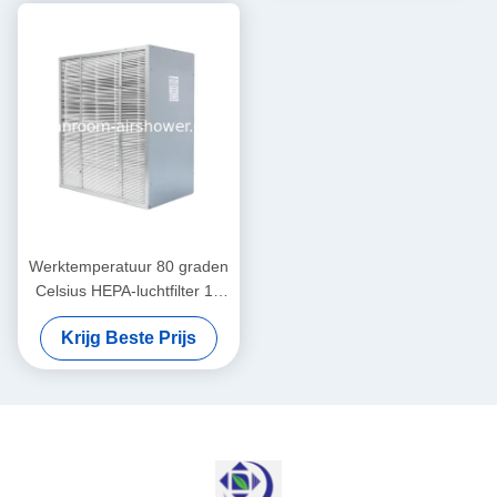
garanderen
faciliteiten
Werktemperatuur 80 graden
Celsius HEPA-luchtfilter 12
kg Gewicht Initiële druk
Krijg Beste Prijs
minder dan 120 Pa Perfect
voor HVAC-systemen
Luchtverbetering