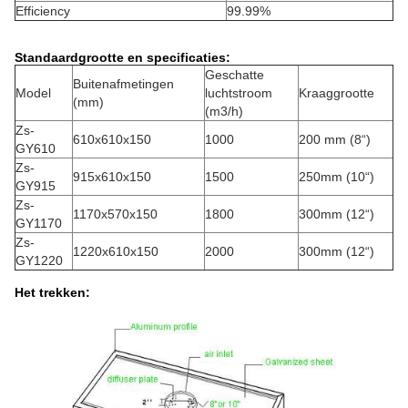
Efficiency
99.99%
Standaardgrootte en specificaties:
Geschatte
Buitenafmetingen
Model
luchtstroom
Kraaggrootte
(mm)
(m3/h)
Zs-
610x610x150
1000
200 mm (8“)
GY610
Zs-
915x610x150
1500
250mm (10“)
GY915
Zs-
1170x570x150
1800
300mm (12“)
GY1170
Zs-
1220x610x150
2000
300mm (12“)
GY1220
Het trekken: