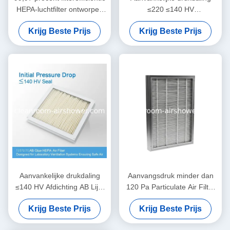
HEPA-luchtfilter ontworpen
≤220 ≤140 HV
voor HEPA-filterbox
Deeltjesluchtfilter 1220 610
Krijg Beste Prijs
Krijg Beste Prijs
Werktemperatuur 80 graden
150mm Aanpasbare grootte
Celsius
Industriële
luchtfiltratieoplossing
Aanvankelijke drukdaling
Aanvangsdruk minder dan
≤140 HV Afdichting AB Lijm
120 Pa Particulate Air Filter
HEPA-luchtfilter ontworpen
1220 610 150mm
Krijg Beste Prijs
Krijg Beste Prijs
voor ventilatiesystemen in
Aangepaste maten voor
laboratoria die veilige lucht
luchtfiltratie in medische