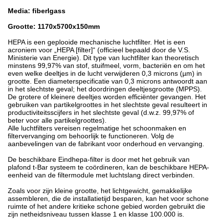
Media: fiberlgass
Grootte: 1170x5700x150mm
HEPA is een geplooide mechanische luchtfilter. Het is een
acroniem voor „HEPA [filter]“ (officieel bepaald door de V.S.
Ministerie van Energie). Dit type van luchtfilter kan theoretisch
minstens 99,97% van stof, stuifmeel, vorm, bacteriën en om het
even welke deeltjes in de lucht verwijderen 0,3 microns (µm) in
grootte. Een diameterspecificatie van 0,3 microns antwoordt aan
in het slechtste geval; het doordringen deeltjesgrootte (MPPS).
De grotere of kleinere deeltjes worden efficiënter gevangen. Het
gebruiken van partikelgroottes in het slechtste geval resulteert in
productiviteitsscijfers in het slechtste geval (d.w.z. 99,97% of
beter voor alle partikelgroottes).
Alle luchtfilters vereisen regelmatige het schoonmaken en
filtervervanging om behoorlijk te functioneren. Volg de
aanbevelingen van de fabrikant voor onderhoud en vervanging.
De beschikbare Eindhepa-filter is door met het gebruik van
plafond t-Bar systeem te coördineren, kan de beschikbare HEPA-
eenheid van de filtermodule met luchtslang direct verbinden.
Zoals voor zijn kleine grootte, het lichtgewicht, gemakkelijke
assembleren, die de installatietijd besparen, kan het voor schone
ruimte of het andere kritieke schone gebied worden gebruikt die
zijn netheidsniveau tussen klasse 1 en klasse 100.000 is.