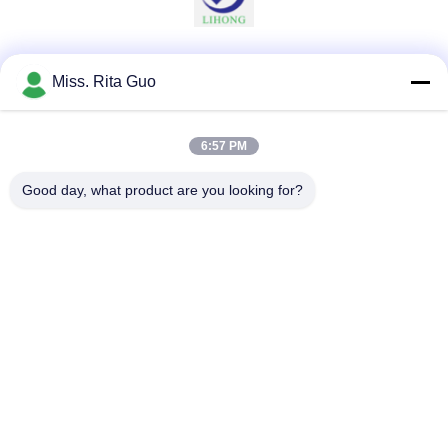
Sociale media
Miss. Rita Guo
6:57 PM
Snel contact
Good day, what product are you looking for?
Telefoon
86-769-22037338
E-mail
sales-guo@zsfilters.com
Adres
NO3. Wusong Zhi Road, Dongcheng District, Dongguan
City, Guangdong, China 523118