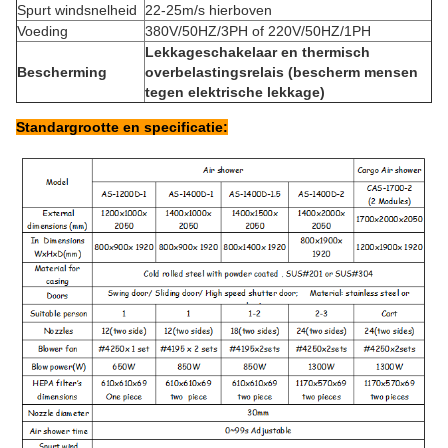
Spurt windsnelheid
22-25m/s hierboven
Voeding
380V/50HZ/3PH of 220V/50HZ/1PH
Lekkageschakelaar en thermisch
Bescherming
overbelastingsrelais (bescherm mensen
tegen elektrische lekkage)
Standargrootte en specificatie: