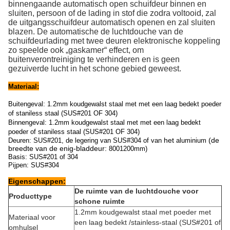
binnengaande automatisch open schuifdeur binnen en
sluiten, persoon of de lading in stof die zodra voltooid, zal
de uitgangsschuifdeur automatisch openen en zal sluiten
blazen. De automatische de luchtdouche van de
schuifdeurlading met twee deuren elektronische koppeling
zo speelde ook „gaskamer“ effect, om
buitenverontreiniging te verhinderen en is geen
gezuiverde lucht in het schone gebied geweest.
Materiaal:
Buitengeval: 1.2mm koudgewalst staal met met een laag bedekt poeder
of staniless staal (SUS#201 OF 304)
Binnengeval: 1.2mm koudgewalst staal met met een laag bedekt
poeder of staniless staal (SUS#201 OF 304)
het
(de
Deuren: SUS#201, de legering van SUS#304 of van
aluminium
breedte van de enig-bladdeur:
8001200mm)
Basis: SUS#201 of 304
Pijpen: SUS#304
Eigenschappen:
De ruimte van de luchtdouche voor
Producttype
schone ruimte
1.2mm koudgewalst staal met poeder met
Materiaal voor
een laag bedekt /stainless-staal (SUS#201 of
omhulsel