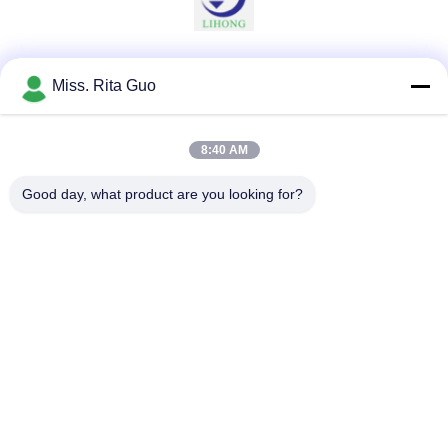
Sociale media
Miss. Rita Guo
8:40 AM
Snel contact
Good day, what product are you looking for?
Telefoon
86-769-22037338
E-mail
sales-guo@zsfilters.com
Adres
NO3. Wusong Zhi Road, Dongcheng District, Dongguan
City, Guangdong, China 523118