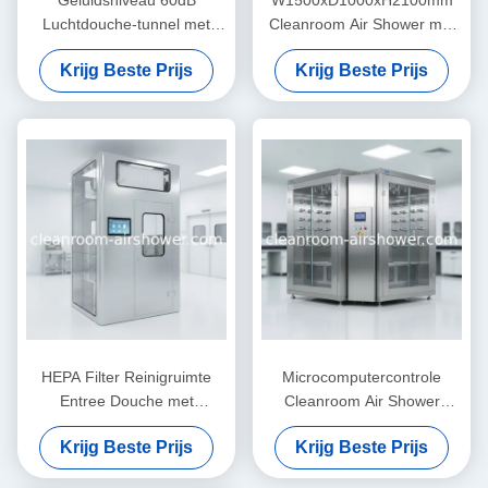
Luchtdouche-tunnel met
Cleanroom Air Shower met
luchtdouche-tijd 0-99s voor
microcomputerbesturingssystee
Krijg Beste Prijs
Krijg Beste Prijs
effectief stofverwijderen en
en HEPA-filter voor de
beheer van de toegang tot
verwijdering van
de schoonruimte
luchtdetectoren
HEPA Filter Reinigruimte
Microcomputercontrole
Entree Douche met
Cleanroom Air Shower
Microcomputer
Single Double System met
Krijg Beste Prijs
Krijg Beste Prijs
Besturingssysteem voor
interlock systeem dat
Luchtdouche en
oplossingen biedt voor het