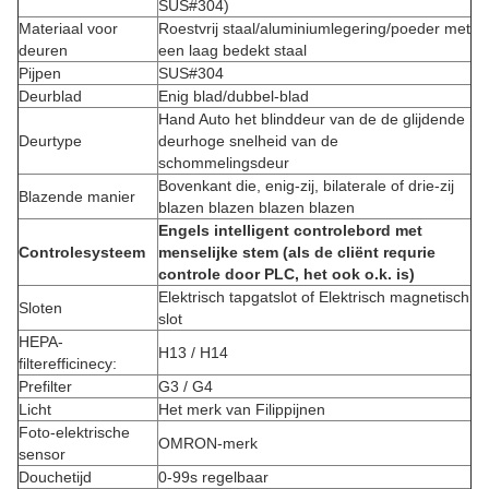
SUS#304)
Materiaal voor
Roestvrij staal/aluminiumlegering/poeder met
deuren
een laag bedekt staal
Pijpen
SUS#304
Deurblad
Enig blad/dubbel-blad
Hand Auto het blinddeur van de de glijdende
Deurtype
deurhoge snelheid van de
schommelingsdeur
Bovenkant die, enig-zij, bilaterale of drie-zij
Blazende manier
blazen blazen blazen blazen
Engels intelligent controlebord met
Controlesysteem
menselijke stem (als de cliënt requrie
controle door PLC, het ook o.k. is)
Elektrisch tapgatslot of Elektrisch magnetisch
Sloten
slot
HEPA-
H13 / H14
filterefficinecy:
Prefilter
G3 / G4
Licht
Het merk van Filippijnen
Foto-elektrische
OMRON-merk
sensor
Douchetijd
0-99s regelbaar