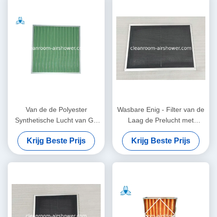
Van de de Polyester
Wasbare Enig - Filter van de
Synthetische Lucht van G3
Laag de Prelucht met
G4 de Zuiveringsinstallatie
Aluminiumkader voor
Krijg Beste Prijs
Krijg Beste Prijs
Prefilter, de Filtersysteem
Airconditioning
Prefilters van de Vezelcomité
Geplooid Lucht