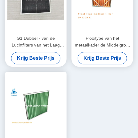
G1 Dubbel - van de
Plooitype van het
Luchtfilters van het Laag
metaalkader de Middelgrote
Nylon Netwerk Pre Ruwe
Pre van de de Luchtstroom
Krijg Beste Prijs
Krijg Beste Prijs
Grootte 355x351x10mm
van de Luchtfilter Grote
Lage Druk