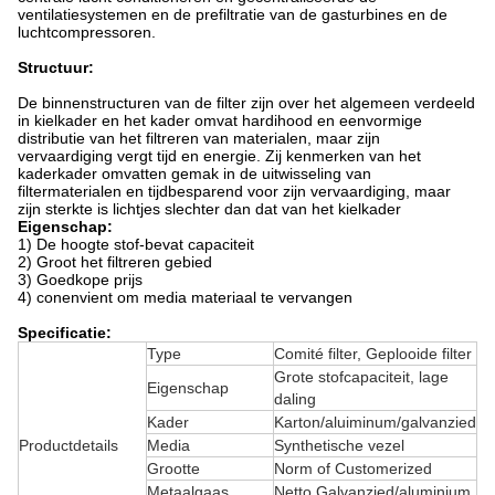
ventilatiesystemen en de prefiltratie van de gasturbines en de
luchtcompressoren.
Structuur:
De binnenstructuren van de filter zijn over het algemeen verdeeld
in kielkader en het kader omvat hardihood en eenvormige
distributie van het filtreren van materialen, maar zijn
vervaardiging vergt tijd en energie. Zij kenmerken van het
kaderkader omvatten gemak in de uitwisseling van
filtermaterialen en tijdbesparend voor zijn vervaardiging, maar
zijn sterkte is lichtjes slechter dan dat van het kielkader
Eigenschap:
1)
De hoogte stof-bevat capaciteit
2)
Groot het filtreren gebied
3)
Goedkope prijs
4)
conenvient om media materiaal te vervangen
Specificatie:
Type
Comité filter, Geplooide filter
Grote stofcapaciteit, lage
Eigenschap
daling
Kader
Karton/aluiminum/galvanzied
Productdetails
Media
Synthetische vezel
Grootte
Norm of Customerized
Metaalgaas
Netto Galvanzied/aluminium