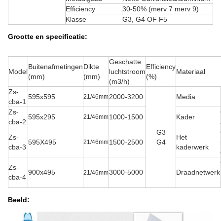
Efficiency
30-50% (merv 7 merv 9)
Klasse
G3, G4 OF F5
Grootte en specificatie:
Geschatte
Buitenafmetingen
Dikte
Efficiency
Model
luchtstroom
Materiaal
(mm)
(mm)
(%)
(m3/h)
Zs-
595x595
2000-3200
Media
21/46mm
cba-1
Zs-
595x295
1000-1500
Kader
21/46mm
cba-2
G3
Zs-
Het
595X495
1500-2500
G4
21/46mm
cba-3
kaderwerk
Zs-
900x495
3000-5000
Draadnetwerk
21/46mm
cba-4
Beeld: